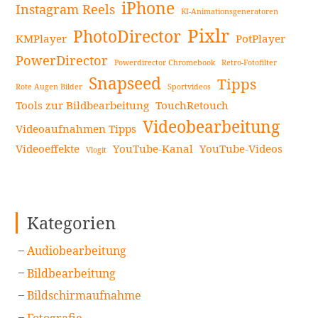
iPhone
Instagram Reels
KI-Animationsgeneratoren
Pixlr
PhotoDirector
KMPlayer
PotPlayer
PowerDirector
Powerdirector Chromebook
Retro-Fotofilter
Snapseed
Tipps
Rote Augen Bilder
Sportvideos
Tools zur Bildbearbeitung
TouchRetouch
Videobearbeitung
Videoaufnahmen Tipps
Videoeffekte
YouTube-Kanal
YouTube-Videos
Vlogit
Kategorien
Audiobearbeitung
Bildbearbeitung
Bildschirmaufnahme
Fotografie