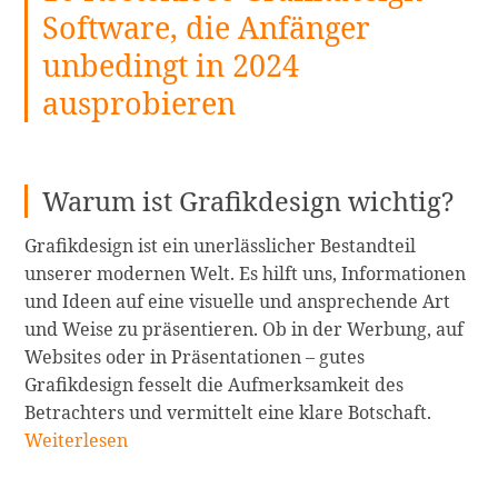
erfolgreichen
Software, die Anfänger
Start
unbedingt in 2024
eines
YouTube-
ausprobieren
Gaming-
Kanals
in
Warum ist Grafikdesign wichtig?
2024:
Wie
Grafikdesign ist ein unerlässlicher Bestandteil
werde
unserer modernen Welt. Es hilft uns, Informationen
ich
und Ideen auf eine visuelle und ansprechende Art
ein
und Weise zu präsentieren. Ob in der Werbung, auf
Gaming-
Websites oder in Präsentationen – gutes
YouTuber
Grafikdesign fesselt die Aufmerksamkeit des
weiterlesen
16
Betrachters und vermittelt eine klare Botschaft.
Kostenl
Weiterlesen
Grafikd
Softwar