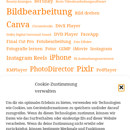
BeFunky
Beauty-Anzeigen
Beste Videobearbeitungssoftware
Bildbearbeitung
Bild drehen
Canva
DivX Player
Chromebooks
DVD Player
FaceApp
Dolby Digital Surround Sound
Final Cut Pro
Fotobearbeitung
Foto Effekte
Fotografie lernen
Fotor
GIMP
iMovie
Instagram
iPhone
Instagram Reels
KI-Animationsgeneratoren
Pixlr
PhotoDirector
KMPlayer
PotPlayer
PowerDirector
Powerdirector Chromebook
Retro-Fotofilter
Cookie-Zustimmung
Snapseed
Tipps
Rote Augen Bilder
Sportvideos
verwalten
Tools zur Bildbearbeitung
TouchRetouch
Um dir ein optimales Erlebnis zu bieten, verwenden wir Technologien
Videobearbeitung
Videoaufnahmen Tipps
wie Cookies, um Geräteinformationen zu speichern und/oder darauf
zuzugreifen. Wenn du diesen Technologien zustimmst, können wir
Videoeffekte
YouTube-Kanal
YouTube-Videos
Vlogit
Daten wie das Surfverhalten oder eindeutige IDs auf dieser Website
verarbeiten. Wenn du deine Zustimmung nicht erteilst oder
zurückziehst, können bestimmte Merkmale und Funktionen