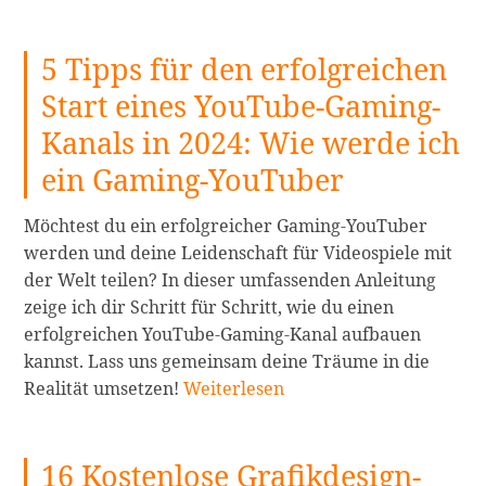
5
besten
5 Tipps für den erfolgreichen
Blur
Video
Start eines YouTube-Gaming-
Apps,
Kanals in 2024: Wie werde ich
um
Gesichter
ein Gaming-YouTuber
schnell
zu
Möchtest du ein erfolgreicher Gaming-YouTuber
verwischen
werden und deine Leidenschaft für Videospiele mit
weiterlesen
der Welt teilen? In dieser umfassenden Anleitung
zeige ich dir Schritt für Schritt, wie du einen
erfolgreichen YouTube-Gaming-Kanal aufbauen
kannst. Lass uns gemeinsam deine Träume in die
5
Realität umsetzen!
Weiterlesen
Tipps
für
16 Kostenlose Grafikdesign-
den