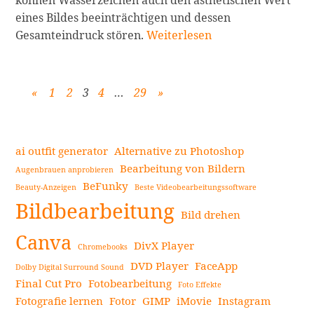
eines Bildes beeinträchtigen und dessen
Die
Gesamteindruck stören.
Weiterlesen
10
besten
Wasserzeichenentferner
Zurück
Weiter
«
1
2
3
4
…
29
»
für
klare
Seitennummerierung
Bilder
ai outfit generator
Alternative zu Photoshop
–
der
Bearbeitung von Bildern
Augenbrauen anprobieren
Die
Beiträge
BeFunky
Beauty-Anzeigen
Beste Videobearbeitungssoftware
beste
Seitenleiste
Bildbearbeitung
Wasserzeichenentferner-
Bild drehen
App
Canva
für
DivX Player
Chromebooks
Android
DVD Player
FaceApp
Dolby Digital Surround Sound
weiterlesen
Final Cut Pro
Fotobearbeitung
Foto Effekte
Fotografie lernen
Fotor
GIMP
iMovie
Instagram