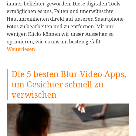
immer beliebter geworden. Diese digitalen Tools
ermöglichen es uns, Falten und unerwünschte
Hautunreinheiten direkt auf unseren Smartphone-
Fotos zu bearbeiten und zu entfernen. Mit nur
wenigen Klicks können wir unser Aussehen so
Die
optimieren, wie es uns am besten gefällt.
7
Weiterlesen
besten
Instant-
Die 5 besten Blur Video Apps,
Faltenentferne
Apps,
um Gesichter schnell zu
um
verwischen
Falten
auf
dem
Handy
zu
entfernen