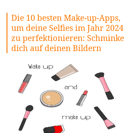
10
besten
Die 10 besten Make-up-Apps,
Apps
zum
um deine Selfies im Jahr 2024
Ausschneiden
zu perfektionieren: Schminke
von
Bildern
dich auf deinen Bildern
für
iPhone
&
Android:
Die
ideale
App
zum
Zuschneiden
und
Einfügen