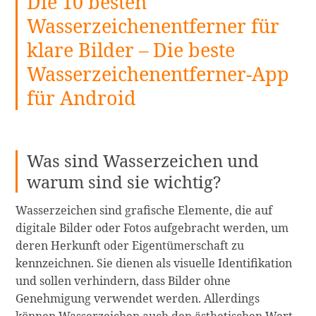
Die 10 besten
up-
Wasserzeichenentferner für
Apps,
klare Bilder – Die beste
um
deine
Wasserzeichenentferner-App
Selfies
für Android
im
Jahr
2024
zu
Was sind Wasserzeichen und
perfektionieren:
warum sind sie wichtig?
Schminke
dich
Wasserzeichen sind grafische Elemente, die auf
auf
digitale Bilder oder Fotos aufgebracht werden, um
deinen
deren Herkunft oder Eigentümerschaft zu
Bildern
kennzeichnen. Sie dienen als visuelle Identifikation
weiterlesen
und sollen verhindern, dass Bilder ohne
Genehmigung verwendet werden. Allerdings
können Wasserzeichen auch den ästhetischen Wert