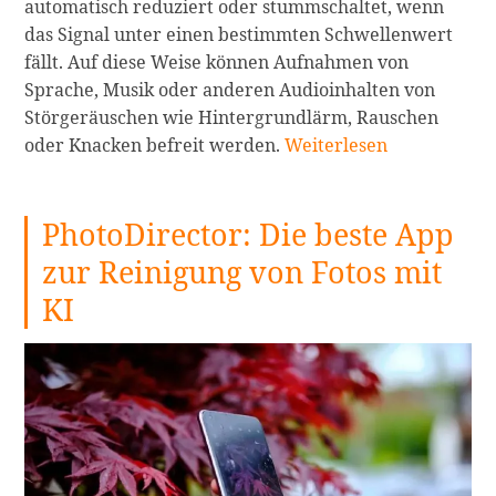
automatisch reduziert oder stummschaltet, wenn
das Signal unter einen bestimmten Schwellenwert
fällt. Auf diese Weise können Aufnahmen von
Sprache, Musik oder anderen Audioinhalten von
Störgeräuschen wie Hintergrundlärm, Rauschen
Die
oder Knacken befreit werden.
Weiterlesen
5
besten
PhotoDirector: Die beste App
Noise
Gate
zur Reinigung von Fotos mit
Software
KI
im
Jahr
2024:
Optimieren
Sie
Ihren
Sound