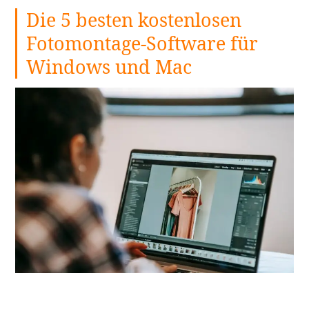
Die 5 besten kostenlosen
die
Anfäng
Fotomontage-Software für
unbedi
Windows und Mac
in
2024
auspro
weiterl