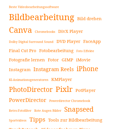
Beste Videobearbeitungssoftware
Bildbearbeitung
Bild drehen
Canva
DivX Player
Chromebooks
DVD Player
FaceApp
Dolby Digital Surround Sound
Final Cut Pro
Fotobearbeitung
Foto Effekte
Fotografie lernen
Fotor
GIMP
iMovie
iPhone
Instagram Reels
Instagram
KMPlayer
KI-Animationsgeneratoren
Pixlr
PhotoDirector
PotPlayer
PowerDirector
Powerdirector Chromebook
Snapseed
Retro-Fotofilter
Rote Augen Bilder
Tipps
Tools zur Bildbearbeitung
Sportvideos