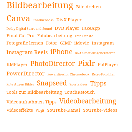
Bildbearbeitung
Bild drehen
Canva
DivX Player
Chromebooks
DVD Player
FaceApp
Dolby Digital Surround Sound
Final Cut Pro
Fotobearbeitung
Foto Effekte
Fotografie lernen
Fotor
GIMP
iMovie
Instagram
iPhone
Instagram Reels
KI-Animationsgeneratoren
Pixlr
PhotoDirector
KMPlayer
PotPlayer
PowerDirector
Powerdirector Chromebook
Retro-Fotofilter
Snapseed
Tipps
Rote Augen Bilder
Sportvideos
Tools zur Bildbearbeitung
TouchRetouch
Videobearbeitung
Videoaufnahmen Tipps
Videoeffekte
YouTube-Kanal
YouTube-Videos
Vlogit