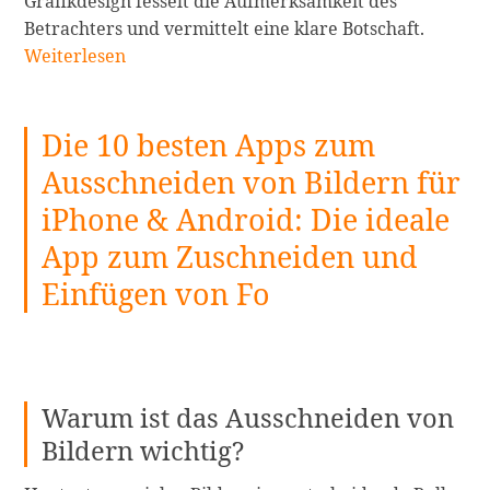
Grafikdesign fesselt die Aufmerksamkeit des
16
Betrachters und vermittelt eine klare Botschaft.
Kostenl
Weiterlesen
Grafikd
Softwar
Die 10 besten Apps zum
die
Anfäng
Ausschneiden von Bildern für
unbedi
iPhone & Android: Die ideale
in
2024
App zum Zuschneiden und
auspro
Einfügen von Fo
weiterl
Warum ist das Ausschneiden von
Bildern wichtig?