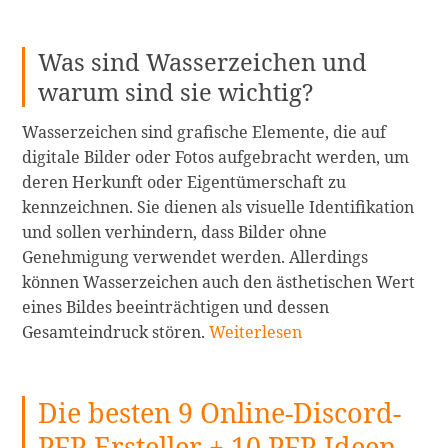
&
Android:
Die
Was sind Wasserzeichen und
ideale
warum sind sie wichtig?
App
zum
Wasserzeichen sind grafische Elemente, die auf
Zuschneiden
digitale Bilder oder Fotos aufgebracht werden, um
und
deren Herkunft oder Eigentümerschaft zu
Einfügen
kennzeichnen. Sie dienen als visuelle Identifikation
von
und sollen verhindern, dass Bilder ohne
Fo
Genehmigung verwendet werden. Allerdings
weiterlesen
können Wasserzeichen auch den ästhetischen Wert
eines Bildes beeinträchtigen und dessen
Die
Gesamteindruck stören.
Weiterlesen
10
besten
Die besten 9 Online-Discord-
Wasserzeichenentferner
für
PFP-Ersteller + 10 PFP-Ideen