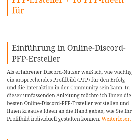
klare
für
Bilder
–
Die
beste
Wasserzeichenentferner-
Einführung in Online-Discord-
App
PFP-Ersteller
für
Android
Als erfahrener Discord-Nutzer weiß ich, wie wichtig
weiterlesen
ein ansprechendes Profilbild (PFP) für den Erfolg
und die Interaktion in der Community sein kann. In
dieser umfassenden Anleitung möchte ich Ihnen die
besten Online-Discord-PFP-Ersteller vorstellen und
Ihnen kreative Ideen an die Hand geben, wie Sie Ihr
Die
Profilbild individuell gestalten können.
Weiterlesen
besten
9