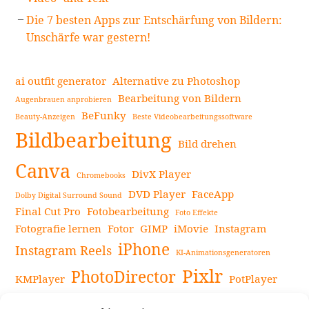
Die 7 besten Apps zur Entschärfung von Bildern:
Unschärfe war gestern!
ai outfit generator
Alternative zu Photoshop
Bearbeitung von Bildern
Augenbrauen anprobieren
BeFunky
Beauty-Anzeigen
Beste Videobearbeitungssoftware
Bildbearbeitung
Bild drehen
Canva
DivX Player
Chromebooks
DVD Player
FaceApp
Dolby Digital Surround Sound
Final Cut Pro
Fotobearbeitung
Foto Effekte
Fotografie lernen
Fotor
GIMP
iMovie
Instagram
iPhone
Instagram Reels
KI-Animationsgeneratoren
Pixlr
PhotoDirector
KMPlayer
PotPlayer
PowerDirector
Powerdirector Chromebook
Retro-Fotofilter