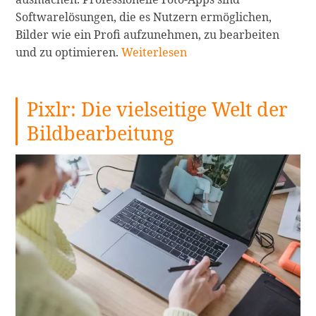
Softwarelösungen, die es Nutzern ermöglichen,
Bilder wie ein Profi aufzunehmen, zu bearbeiten
Die
und zu optimieren.
Weiterlesen
10
besten
Pixlr: Die vielseitige Welt der
professionellen
Foto-
Bildbearbeitung
Apps
zur
Erstellung
perfekter
Business-
Headshots
in
2024
–
Die
beste