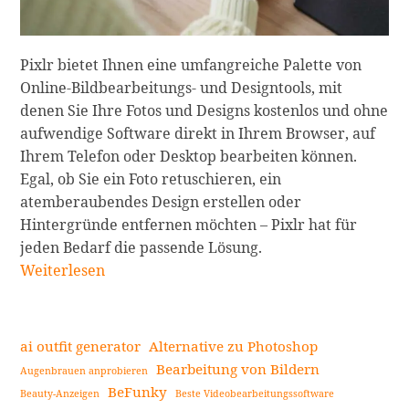
Headshot-
App
Pixlr bietet Ihnen eine umfangreiche Palette von
für
Online-Bildbearbeitungs- und Designtools, mit
Ihren
denen Sie Ihre Fotos und Designs kostenlos und ohne
Erfolg
aufwendige Software direkt in Ihrem Browser, auf
weiterlesen
Ihrem Telefon oder Desktop bearbeiten können.
Egal, ob Sie ein Foto retuschieren, ein
atemberaubendes Design erstellen oder
Hintergründe entfernen möchten – Pixlr hat für
jeden Bedarf die passende Lösung.
Pixlr:
Weiterlesen
Die
vielseitige
Welt
ai outfit generator
Alternative zu Photoshop
der
Bearbeitung von Bildern
Augenbrauen anprobieren
Bildbearbeitung
BeFunky
Beauty-Anzeigen
Beste Videobearbeitungssoftware
Seitenleiste
weiterlesen