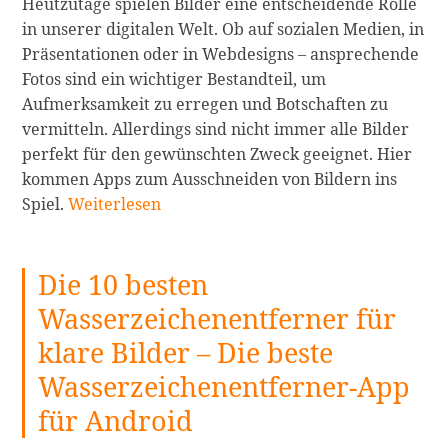
Heutzutage spielen Bilder eine entscheidende Rolle
in unserer digitalen Welt. Ob auf sozialen Medien, in
Präsentationen oder in Webdesigns – ansprechende
Fotos sind ein wichtiger Bestandteil, um
Aufmerksamkeit zu erregen und Botschaften zu
vermitteln. Allerdings sind nicht immer alle Bilder
perfekt für den gewünschten Zweck geeignet. Hier
kommen Apps zum Ausschneiden von Bildern ins
Die
Spiel.
Weiterlesen
10
besten
Die 10 besten
Apps
zum
Wasserzeichenentferner für
Ausschneiden
klare Bilder – Die beste
von
Bildern
Wasserzeichenentferner-App
für
für Android
iPhone