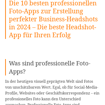
Die 10 besten professionellen
Online-
Discord-
Foto-Apps zur Erstellung
PFP-
perfekter Business-Headshots
Ersteller
+
in 2024 – Die beste Headshot-
10
App für Ihren Erfolg
PFP-
Ideen
für
weiterlesen
Was sind professionelle Foto-
Apps?
In der heutigen visuell geprägten Welt sind Fotos
von unschätzbarem Wert. Egal, ob für Social-Media-
Profile, Websites oder Geschäftskorrespondenz – ein
professionelles Foto kann den Unterschied
ausmachen. Professionelle Foto-Apps sind