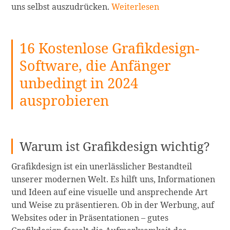
Die
uns selbst auszudrücken.
Weiterlesen
beste
App
16 Kostenlose Grafikdesign-
zur
Änderung
Software, die Anfänger
der
unbedingt in 2024
Haarfarbe
in
ausprobieren
2024:
Der
perfekte
Warum ist Grafikdesign wichtig?
Bildeditor
zum
Grafikdesign ist ein unerlässlicher Bestandteil
Haarfarbenwechsel
unserer modernen Welt. Es hilft uns, Informationen
weiterlesen
und Ideen auf eine visuelle und ansprechende Art
und Weise zu präsentieren. Ob in der Werbung, auf
Websites oder in Präsentationen – gutes