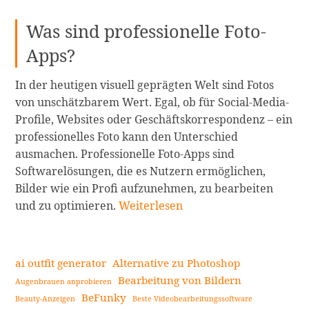
Was sind professionelle Foto-
Apps?
In der heutigen visuell geprägten Welt sind Fotos
von unschätzbarem Wert. Egal, ob für Social-Media-
Profile, Websites oder Geschäftskorrespondenz – ein
professionelles Foto kann den Unterschied
ausmachen. Professionelle Foto-Apps sind
Softwarelösungen, die es Nutzern ermöglichen,
Bilder wie ein Profi aufzunehmen, zu bearbeiten
Die
und zu optimieren.
Weiterlesen
10
besten
professionellen
ai outfit generator
Alternative zu Photoshop
Foto-
Bearbeitung von Bildern
Augenbrauen anprobieren
Apps
BeFunky
Beauty-Anzeigen
Beste Videobearbeitungssoftware
Seitenleiste
zur