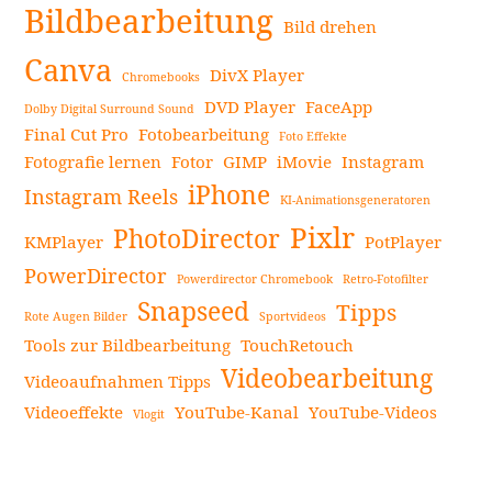
Bildbearbeitung
Erstellung
Bild drehen
perfekter
Canva
DivX Player
Chromebooks
Business-
DVD Player
FaceApp
Headshots
Dolby Digital Surround Sound
Final Cut Pro
Fotobearbeitung
in
Foto Effekte
Fotografie lernen
Fotor
GIMP
iMovie
Instagram
2024
iPhone
–
Instagram Reels
KI-Animationsgeneratoren
Die
Pixlr
PhotoDirector
KMPlayer
PotPlayer
beste
Headshot-
PowerDirector
Powerdirector Chromebook
Retro-Fotofilter
App
Snapseed
Tipps
Rote Augen Bilder
Sportvideos
für
Tools zur Bildbearbeitung
TouchRetouch
Ihren
Videobearbeitung
Videoaufnahmen Tipps
Erfolg
weiterlesen
Videoeffekte
YouTube-Kanal
YouTube-Videos
Vlogit