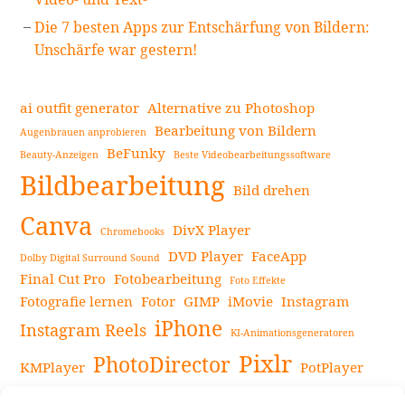
Die 7 besten Apps zur Entschärfung von Bildern:
Unschärfe war gestern!
ai outfit generator
Alternative zu Photoshop
Bearbeitung von Bildern
Augenbrauen anprobieren
BeFunky
Beauty-Anzeigen
Beste Videobearbeitungssoftware
Bildbearbeitung
Bild drehen
Canva
DivX Player
Chromebooks
DVD Player
FaceApp
Dolby Digital Surround Sound
Final Cut Pro
Fotobearbeitung
Foto Effekte
Fotografie lernen
Fotor
GIMP
iMovie
Instagram
iPhone
Instagram Reels
KI-Animationsgeneratoren
Pixlr
PhotoDirector
KMPlayer
PotPlayer
PowerDirector
Powerdirector Chromebook
Retro-Fotofilter