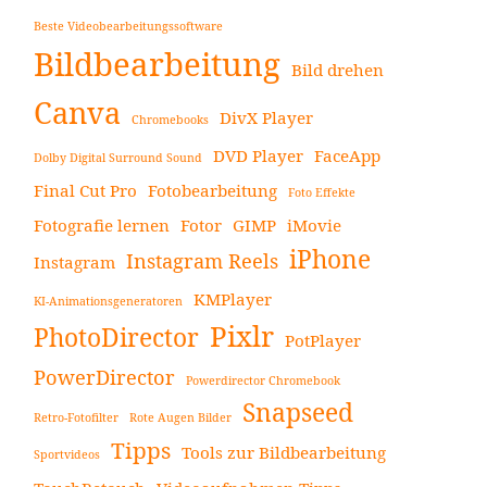
Beste Videobearbeitungssoftware
Bildbearbeitung
Bild drehen
Canva
DivX Player
Chromebooks
DVD Player
FaceApp
Dolby Digital Surround Sound
Final Cut Pro
Fotobearbeitung
Foto Effekte
Fotografie lernen
Fotor
GIMP
iMovie
iPhone
Instagram Reels
Instagram
KMPlayer
KI-Animationsgeneratoren
Pixlr
PhotoDirector
PotPlayer
PowerDirector
Powerdirector Chromebook
Snapseed
Retro-Fotofilter
Rote Augen Bilder
Tipps
Tools zur Bildbearbeitung
Sportvideos