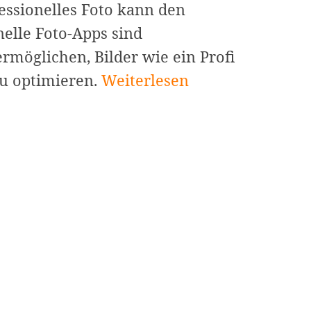
essionelles Foto kann den
elle Foto-Apps sind
rmöglichen, Bilder wie ein Profi
Die
u optimieren.
Weiterlesen
10
besten
professionellen
Foto-
Apps
zur
Erstellung
perfekter
Business-