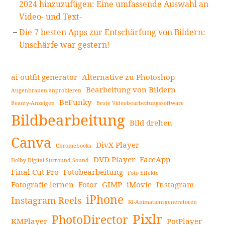
2024 hinzuzufügen: Eine umfassende Auswahl an
Video- und Text-
Die 7 besten Apps zur Entschärfung von Bildern:
Unschärfe war gestern!
ai outfit generator
Alternative zu Photoshop
Bearbeitung von Bildern
Augenbrauen anprobieren
BeFunky
Beauty-Anzeigen
Beste Videobearbeitungssoftware
Bildbearbeitung
Bild drehen
Canva
DivX Player
Chromebooks
DVD Player
FaceApp
Dolby Digital Surround Sound
Final Cut Pro
Fotobearbeitung
Foto Effekte
Fotografie lernen
Fotor
GIMP
iMovie
Instagram
iPhone
Instagram Reels
KI-Animationsgeneratoren
Pixlr
PhotoDirector
KMPlayer
PotPlayer