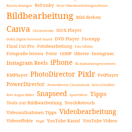
Apps
BeFunky
Beauty-Anzeigen
Beste Videobearbeitungssoftware
Seitenleiste
zur
Bildbearbeitung
Erstellung
Bild drehen
perfekter
Canva
DivX Player
Chromebooks
Business-
DVD Player
FaceApp
Headshots
Dolby Digital Surround Sound
Final Cut Pro
Fotobearbeitung
in
Foto Effekte
Fotografie lernen
Fotor
GIMP
iMovie
Instagram
2024
iPhone
–
Instagram Reels
KI-Animationsgeneratoren
Die
Pixlr
PhotoDirector
KMPlayer
PotPlayer
beste
Headshot-
PowerDirector
Powerdirector Chromebook
Retro-Fotofilter
App
Snapseed
Tipps
Rote Augen Bilder
Sportvideos
für
Tools zur Bildbearbeitung
TouchRetouch
Ihren
Videobearbeitung
Videoaufnahmen Tipps
Erfolg
weiterlesen
Videoeffekte
YouTube-Kanal
YouTube-Videos
Vlogit