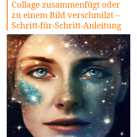
Collage zusammenfügt oder
PFP-
zu einem Bild verschmilzt –
Ersteller
+
Schritt-für-Schritt-Anleitung
10
PFP-
Ideen
für
weiterlesen