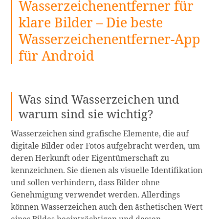
Wasserzeichenentferner für
Ausschneiden
klare Bilder – Die beste
von
Bildern
Wasserzeichenentferner-App
für
für Android
iPhone
&
Android:
Die
Was sind Wasserzeichen und
ideale
warum sind sie wichtig?
App
zum
Wasserzeichen sind grafische Elemente, die auf
Zuschneiden
digitale Bilder oder Fotos aufgebracht werden, um
und
deren Herkunft oder Eigentümerschaft zu
Einfügen
kennzeichnen. Sie dienen als visuelle Identifikation
von
und sollen verhindern, dass Bilder ohne
Fo
Genehmigung verwendet werden. Allerdings
weiterlesen
können Wasserzeichen auch den ästhetischen Wert
eines Bildes beeinträchtigen und dessen