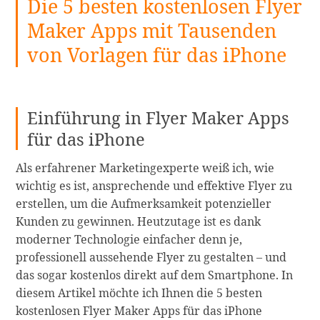
Die 5 besten kostenlosen Flyer
KOSTENLOSEN
Fotocollage-
Maker Apps mit Tausenden
Apps
von Vorlagen für das iPhone
für
2024
–
CyberLink:
Einführung in Flyer Maker Apps
Die
für das iPhone
beste
kostenlose
Als erfahrener Marketingexperte weiß ich, wie
Fotocollage-
wichtig es ist, ansprechende und effektive Flyer zu
App
erstellen, um die Aufmerksamkeit potenzieller
für
Kunden zu gewinnen. Heutzutage ist es dank
das
moderner Technologie einfacher denn je,
iPhone
professionell aussehende Flyer zu gestalten – und
weiterlesen
das sogar kostenlos direkt auf dem Smartphone. In
diesem Artikel möchte ich Ihnen die 5 besten
kostenlosen Flyer Maker Apps für das iPhone