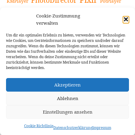
PhotoDirector
KMPlayer
PotPlayer
PowerDirector
Powerdirector Chromebook
Retro-Fotofilter
Cookie-Zustimmung
Snapseed
Tipps
Rote Augen Bilder
Sportvideos
verwalten
Tools zur Bildbearbeitung
TouchRetouch
Um dir ein optimales Erlebnis zu bieten, verwenden wir Technologien
Videobearbeitung
Videoaufnahmen Tipps
wie Cookies, um Geräteinformationen zu speichern und/oder darauf
zuzugreifen. Wenn du diesen Technologien zustimmst, können wir
Videoeffekte
YouTube-Kanal
YouTube-Videos
Vlogit
Daten wie das Surfverhalten oder eindeutige IDs auf dieser Website
verarbeiten. Wenn du deine Zustimmung nicht erteilst oder
zurückziehst, können bestimmte Merkmale und Funktionen
beeinträchtigt werden.
Akzeptieren
Cookie Richtlinie
Impressum
Ablehnen
Einstellungen ansehen
Theme: Rindby von
Florian Brinkmann
Cookie Richtlinie
Datenschutzerklärung
Impressum