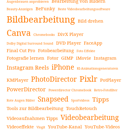
Bearbeitung von Bildern
Augenbrauen anprobieren
für
BeFunky
Beauty-Anzeigen
Beste Videobearbeitungssoftware
Seitenleiste
beeindruckende
Bildbearbeitung
Fotos
Bild drehen
weiterlesen
Canva
DivX Player
Chromebooks
DVD Player
FaceApp
Dolby Digital Surround Sound
Final Cut Pro
Fotobearbeitung
Foto Effekte
Fotografie lernen
Fotor
GIMP
iMovie
Instagram
iPhone
Instagram Reels
KI-Animationsgeneratoren
Pixlr
PhotoDirector
KMPlayer
PotPlayer
PowerDirector
Powerdirector Chromebook
Retro-Fotofilter
Snapseed
Tipps
Rote Augen Bilder
Sportvideos
Tools zur Bildbearbeitung
TouchRetouch
Videobearbeitung
Videoaufnahmen Tipps
Videoeffekte
YouTube-Kanal
YouTube-Videos
Vlogit