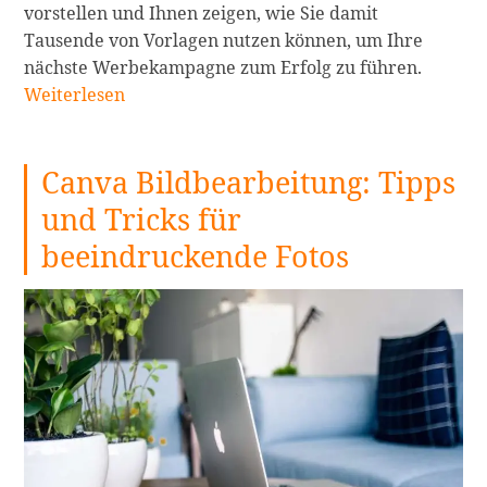
vorstellen und Ihnen zeigen, wie Sie damit
Tausende von Vorlagen nutzen können, um Ihre
Die
nächste Werbekampagne zum Erfolg zu führen.
5
Weiterlesen
besten
kostenl
Canva Bildbearbeitung: Tipps
Flyer
Maker
und Tricks für
Apps
beeindruckende Fotos
mit
Tausen
von
Vorlage
für
das
iPhone
weiterl