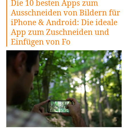
Die 10 besten Apps zum
die
Anfäng
Ausschneiden von Bildern für
unbedi
iPhone & Android: Die ideale
in
2024
App zum Zuschneiden und
auspro
Einfügen von Fo
weiterl