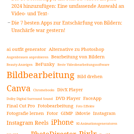
2024 hinzuzufügen: Eine umfassende Auswahl an
Video- und Text-
Die 7 besten Apps zur Entschärfung von Bildern:
Unschärfe war gestern!
ai outfit generator
Alternative zu Photoshop
Bearbeitung von Bildern
Augenbrauen anprobieren
BeFunky
Beauty-Anzeigen
Beste Videobearbeitungssoftware
Bildbearbeitung
Bild drehen
Canva
DivX Player
Chromebooks
DVD Player
FaceApp
Dolby Digital Surround Sound
Final Cut Pro
Fotobearbeitung
Foto Effekte
Fotografie lernen
Fotor
GIMP
iMovie
Instagram
iPhone
Instagram Reels
KI-Animationsgeneratoren
Pixlr