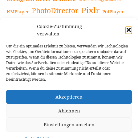
Pixlr
PhotoDirector
KMPlayer
PotPlayer
PowerDirector
Powerdirector Chromebook
Retro-Fotofilter
Cookie-Zustimmung
Snapseed
Tipps
Rote Augen Bilder
Sportvideos
verwalten
Tools zur Bildbearbeitung
TouchRetouch
Um dir ein optimales Erlebnis zu bieten, verwenden wir Technologien
Videobearbeitung
Videoaufnahmen Tipps
wie Cookies, um Geräteinformationen zu speichern und/oder darauf
zuzugreifen. Wenn du diesen Technologien zustimmst, können wir
Videoeffekte
YouTube-Kanal
YouTube-Videos
Vlogit
Daten wie das Surfverhalten oder eindeutige IDs auf dieser Website
verarbeiten. Wenn du deine Zustimmung nicht erteilst oder
zurückziehst, können bestimmte Merkmale und Funktionen
beeinträchtigt werden.
Akzeptieren
Cookie Richtlinie
Impressum
Ablehnen
Einstellungen ansehen
Theme: Rindby von
Florian Brinkmann