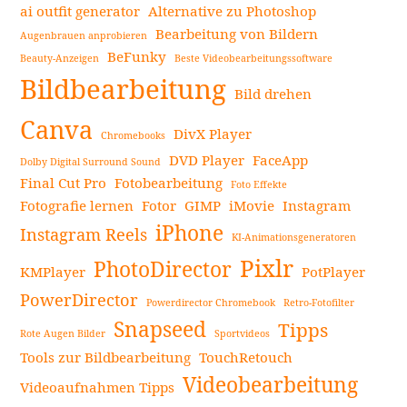
die
ai outfit generator
Alternative zu Photoshop
Anfäng
Bearbeitung von Bildern
Augenbrauen anprobieren
unbedi
BeFunky
Beauty-Anzeigen
Beste Videobearbeitungssoftware
Seitenleiste
in
Bildbearbeitung
2024
Bild drehen
auspro
Canva
DivX Player
Chromebooks
weiterl
DVD Player
FaceApp
Dolby Digital Surround Sound
Final Cut Pro
Fotobearbeitung
Foto Effekte
Fotografie lernen
Fotor
GIMP
iMovie
Instagram
iPhone
Instagram Reels
KI-Animationsgeneratoren
Pixlr
PhotoDirector
KMPlayer
PotPlayer
PowerDirector
Powerdirector Chromebook
Retro-Fotofilter
Snapseed
Tipps
Rote Augen Bilder
Sportvideos
Tools zur Bildbearbeitung
TouchRetouch
Videobearbeitung
Videoaufnahmen Tipps