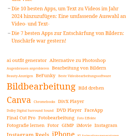
Die 10 besten Apps, um Text zu Videos im Jahr
2024 hinzuzufügen: Eine umfassende Auswahl an
Video- und Text-
Die 7 besten Apps zur Entschärfung von Bildern:
Unschärfe war gestern!
ai outfit generator
Alternative zu Photoshop
Bearbeitung von Bildern
Augenbrauen anprobieren
BeFunky
Beauty-Anzeigen
Beste Videobearbeitungssoftware
Bildbearbeitung
Bild drehen
Canva
DivX Player
Chromebooks
DVD Player
FaceApp
Dolby Digital Surround Sound
Final Cut Pro
Fotobearbeitung
Foto Effekte
Fotografie lernen
Fotor
GIMP
iMovie
Instagram
iPhone
Instagram Reels
KI-Animationsgeneratoren