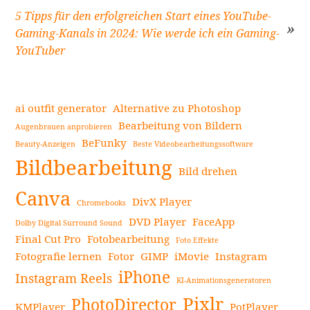
Beitragsnavigation
5 Tipps für den erfolgreichen Start eines YouTube-
Gaming-Kanals in 2024: Wie werde ich ein Gaming-
YouTuber
ai outfit generator
Alternative zu Photoshop
Bearbeitung von Bildern
Augenbrauen anprobieren
BeFunky
Beauty-Anzeigen
Beste Videobearbeitungssoftware
Seitenleiste
Bildbearbeitung
Bild drehen
Canva
DivX Player
Chromebooks
DVD Player
FaceApp
Dolby Digital Surround Sound
Final Cut Pro
Fotobearbeitung
Foto Effekte
Fotografie lernen
Fotor
GIMP
iMovie
Instagram
iPhone
Instagram Reels
KI-Animationsgeneratoren
Pixlr
PhotoDirector
KMPlayer
PotPlayer