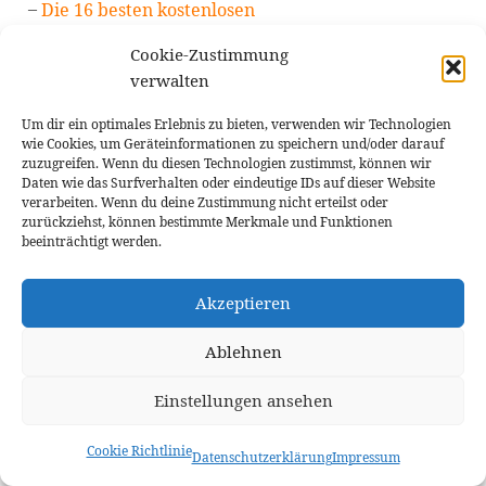
Die 16 besten kostenlosen
Fotobearbeitungsprogramme für Mac |
Cookie-Zustimmung
Überprüfung
verwalten
Wie funktionieren Stimmenveränderer? Eine
Anleitung zum Ändern Ihrer Stimme in Audio-
Um dir ein optimales Erlebnis zu bieten, verwenden wir Technologien
wie Cookies, um Geräteinformationen zu speichern und/oder darauf
und Vide
zuzugreifen. Wenn du diesen Technologien zustimmst, können wir
Daten wie das Surfverhalten oder eindeutige IDs auf dieser Website
Die 10 besten Apps, um Text zu Videos im Jahr
verarbeiten. Wenn du deine Zustimmung nicht erteilst oder
2024 hinzuzufügen: Eine umfassende Auswahl an
zurückziehst, können bestimmte Merkmale und Funktionen
Video- und Text-
beeinträchtigt werden.
Die 7 besten Apps zur Entschärfung von Bildern:
Unschärfe war gestern!
Akzeptieren
Ablehnen
ai outfit generator
Alternative zu Photoshop
Bearbeitung von Bildern
Einstellungen ansehen
Augenbrauen anprobieren
BeFunky
Beauty-Anzeigen
Beste Videobearbeitungssoftware
Cookie Richtlinie
Bildbearbeitung
Datenschutzerklärung
Impressum
Bild drehen