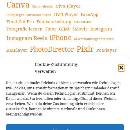
Canva
DivX Player
Chromebooks
DVD Player
FaceApp
Dolby Digital Surround Sound
Final Cut Pro
Fotobearbeitung
Foto Effekte
Fotografie lernen
Fotor
GIMP
iMovie
Instagram
iPhone
Instagram Reels
KI-Animationsgeneratoren
Pixlr
PhotoDirector
KMPlayer
PotPlayer
PowerDirector
Powerdirector Chromebook
Retro-Fotofilter
Cookie-Zustimmung
Snapseed
Tipps
Rote Augen Bilder
Sportvideos
verwalten
Tools zur Bildbearbeitung
TouchRetouch
Um dir ein optimales Erlebnis zu bieten, verwenden wir Technologien
Videobearbeitung
Videoaufnahmen Tipps
wie Cookies, um Geräteinformationen zu speichern und/oder darauf
zuzugreifen. Wenn du diesen Technologien zustimmst, können wir
Videoeffekte
YouTube-Kanal
YouTube-Videos
Vlogit
Daten wie das Surfverhalten oder eindeutige IDs auf dieser Website
verarbeiten. Wenn du deine Zustimmung nicht erteilst oder
zurückziehst, können bestimmte Merkmale und Funktionen
beeinträchtigt werden.