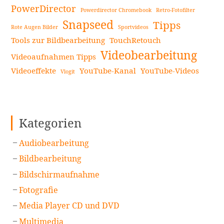
PowerDirector
Powerdirector Chromebook
Retro-Fotofilter
Snapseed
Tipps
Rote Augen Bilder
Sportvideos
Tools zur Bildbearbeitung
TouchRetouch
Videobearbeitung
Videoaufnahmen Tipps
Videoeffekte
YouTube-Kanal
YouTube-Videos
Vlogit
Kategorien
Audiobearbeitung
Bildbearbeitung
Bildschirmaufnahme
Fotografie
Media Player CD und DVD
Multimedia