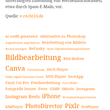
unverlangten Zusendung von Werbeinformationen,
etwa durch Spam-E-Mails, vor.
Quelle:
e-recht24.de
ai outfit generator
Alternative zu Photoshop
Bearbeitung von Bildern
Augenbrauen anprobieren
BeFunky
Beauty-Anzeigen
Beste Videobearbeitungssoftware
Seitenleiste
Bildbearbeitung
Bild drehen
Canva
DivX Player
Chromebooks
DVD Player
FaceApp
Dolby Digital Surround Sound
Final Cut Pro
Fotobearbeitung
Foto Effekte
Fotografie lernen
Fotor
GIMP
iMovie
Instagram
iPhone
Instagram Reels
KI-Animationsgeneratoren
Pixlr
PhotoDirector
KMPlayer
PotPlayer