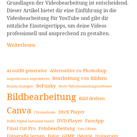
Grundlagen der Videobearbeitung ist entscheidend.
Dieser Artikel bietet dir eine Einführung in die
Videobearbeitung für YouTube und gibt dir
nützliche Einsteigertipps, um deine Videos
professionell und ansprechend zu gestalten.
Grundlagen
Weiterlesen
der
Videobearbeitung
für
ai outfit generator
Alternative zu Photoshop
YouTube
Bearbeitung von Bildern
Augenbrauen anprobieren
weiterlesen
BeFunky
Beauty-Anzeigen
Beste Videobearbeitungssoftware
Seitenleiste
Bildbearbeitung
Bild drehen
Canva
DivX Player
Chromebooks
DVD Player
FaceApp
Dolby Digital Surround Sound
Final Cut Pro
Fotobearbeitung
Foto Effekte
Fotografie lernen
Fotor
GIMP
iMovie
Instagram