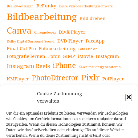
BeFunky
Beauty-Anzeigen
Beste Videobearbeitungssoftware
Bildbearbeitung
Bild drehen
Canva
DivX Player
Chromebooks
DVD Player
FaceApp
Dolby Digital Surround Sound
Final Cut Pro
Fotobearbeitung
Foto Effekte
Fotografie lernen
Fotor
GIMP
iMovie
Instagram
iPhone
Instagram Reels
KI-Animationsgeneratoren
Pixlr
PhotoDirector
KMPlayer
PotPlayer
PowerDirector
Powerdirector Chromebook
Retro-Fotofilter
Cookie-Zustimmung
Snapseed
Tipps
Rote Augen Bilder
Sportvideos
verwalten
Tools zur Bildbearbeitung
TouchRetouch
Um dir ein optimales Erlebnis zu bieten, verwenden wir Technologien
Videobearbeitung
Videoaufnahmen Tipps
wie Cookies, um Geräteinformationen zu speichern und/oder darauf
zuzugreifen. Wenn du diesen Technologien zustimmst, können wir
Videoeffekte
YouTube-Kanal
YouTube-Videos
Vlogit
Daten wie das Surfverhalten oder eindeutige IDs auf dieser Website
verarbeiten. Wenn du deine Zustimmung nicht erteilst oder