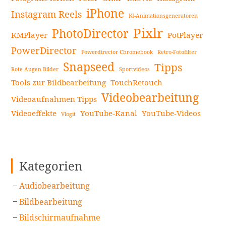
iPhone
Instagram Reels
KI-Animationsgeneratoren
Pixlr
PhotoDirector
KMPlayer
PotPlayer
PowerDirector
Powerdirector Chromebook
Retro-Fotofilter
Snapseed
Tipps
Rote Augen Bilder
Sportvideos
Tools zur Bildbearbeitung
TouchRetouch
Videobearbeitung
Videoaufnahmen Tipps
Videoeffekte
YouTube-Kanal
YouTube-Videos
Vlogit
Kategorien
Audiobearbeitung
Bildbearbeitung
Bildschirmaufnahme