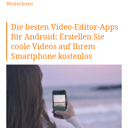
Eine
Weiterlesen
essentielle
Anleitung
Die besten Video-Editor-Apps
zur
Definition
für Android: Erstellen Sie
und
coole Videos auf Ihrem
Nutzung
weiterlesen
Smartphone kostenlos