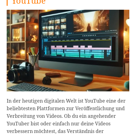
YouTube
10
&
11
PC
für
Anfänger
zuschneidet:
Eine
Schritt-
für-
Schritt-
Anleitung
zur
Videobearbeitung
In der heutigen digitalen Welt ist YouTube eine der
weiterlesen
beliebtesten Plattformen zur Veröffentlichung und
Verbreitung von Videos. Ob du ein angehender
YouTuber bist oder einfach nur deine Videos
verbessern möchtest, das Verständnis der