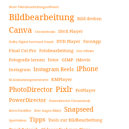
Beste Videobearbeitungssoftware
Bildbearbeitung
Bild drehen
Canva
DivX Player
Chromebooks
DVD Player
FaceApp
Dolby Digital Surround Sound
Final Cut Pro
Fotobearbeitung
Foto Effekte
Fotografie lernen
Fotor
GIMP
iMovie
iPhone
Instagram Reels
Instagram
KMPlayer
KI-Animationsgeneratoren
Pixlr
PhotoDirector
PotPlayer
PowerDirector
Powerdirector Chromebook
Snapseed
Retro-Fotofilter
Rote Augen Bilder
Tipps
Tools zur Bildbearbeitung
Sportvideos