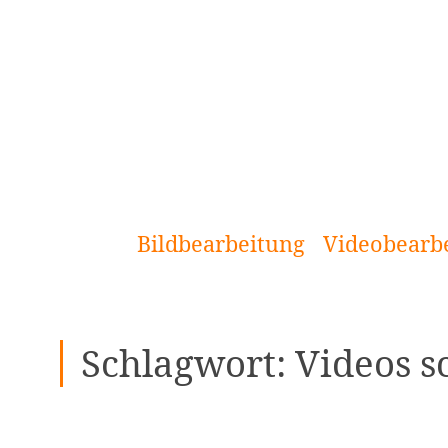
[Zum
Inhalt
springen]
Bildbearbeitung
Videobearb
Schlagwort:
Videos s