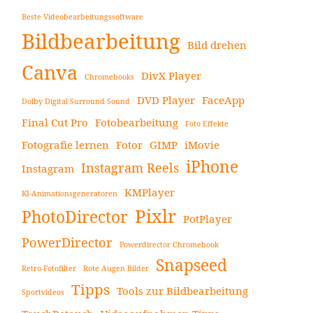
Beste Videobearbeitungssoftware
Bildbearbeitung
Bild drehen
Canva
DivX Player
Chromebooks
DVD Player
FaceApp
Dolby Digital Surround Sound
Final Cut Pro
Fotobearbeitung
Foto Effekte
Fotografie lernen
Fotor
GIMP
iMovie
iPhone
Instagram Reels
Instagram
KMPlayer
KI-Animationsgeneratoren
Pixlr
PhotoDirector
PotPlayer
PowerDirector
Powerdirector Chromebook
Snapseed
Retro-Fotofilter
Rote Augen Bilder
Tipps
Tools zur Bildbearbeitung
Sportvideos