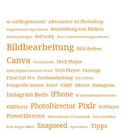
ai outfit generator
Alternative zu Photoshop
Bearbeitung von Bildern
Augenbrauen anprobieren
BeFunky
Beauty-Anzeigen
Beste Videobearbeitungssoftware
Seitenleiste
Bildbearbeitung
Bild drehen
Canva
DivX Player
Chromebooks
DVD Player
FaceApp
Dolby Digital Surround Sound
Final Cut Pro
Fotobearbeitung
Foto Effekte
Fotografie lernen
Fotor
GIMP
iMovie
Instagram
iPhone
Instagram Reels
KI-Animationsgeneratoren
Pixlr
PhotoDirector
KMPlayer
PotPlayer
PowerDirector
Powerdirector Chromebook
Retro-Fotofilter
Snapseed
Tipps
Rote Augen Bilder
Sportvideos