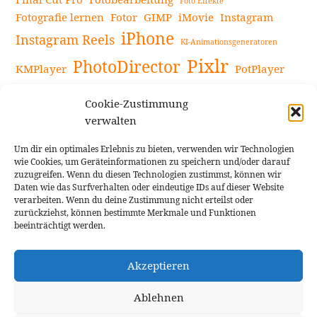
Foto Effekte
Fotografie lernen
Fotor
GIMP
iMovie
Instagram
iPhone
Instagram Reels
KI-Animationsgeneratoren
Pixlr
PhotoDirector
KMPlayer
PotPlayer
PowerDirector
Powerdirector Chromebook
Retro-Fotofilter
Cookie-Zustimmung
Snapseed
Tipps
Rote Augen Bilder
Sportvideos
verwalten
Tools zur Bildbearbeitung
TouchRetouch
Um dir ein optimales Erlebnis zu bieten, verwenden wir Technologien
Videobearbeitung
Videoaufnahmen Tipps
wie Cookies, um Geräteinformationen zu speichern und/oder darauf
zuzugreifen. Wenn du diesen Technologien zustimmst, können wir
Videoeffekte
YouTube-Kanal
YouTube-Videos
Vlogit
Daten wie das Surfverhalten oder eindeutige IDs auf dieser Website
verarbeiten. Wenn du deine Zustimmung nicht erteilst oder
zurückziehst, können bestimmte Merkmale und Funktionen
beeinträchtigt werden.
Akzeptieren
Cookie Richtlinie
Impressum
Ablehnen