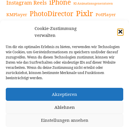
iPhone
Instagram Reels
KI-Animationsgeneratoren
Pixlr
PhotoDirector
KMPlayer
PotPlayer
PowerDirector
Powerdirector Chromebook
Retro-Fotofilter
Cookie-Zustimmung
Snapseed
Tipps
Rote Augen Bilder
Sportvideos
verwalten
Tools zur Bildbearbeitung
TouchRetouch
Um dir ein optimales Erlebnis zu bieten, verwenden wir Technologien
Videobearbeitung
Videoaufnahmen Tipps
wie Cookies, um Geräteinformationen zu speichern und/oder darauf
zuzugreifen. Wenn du diesen Technologien zustimmst, können wir
Videoeffekte
YouTube-Kanal
YouTube-Videos
Vlogit
Daten wie das Surfverhalten oder eindeutige IDs auf dieser Website
verarbeiten. Wenn du deine Zustimmung nicht erteilst oder
zurückziehst, können bestimmte Merkmale und Funktionen
beeinträchtigt werden.
Akzeptieren
Cookie Richtlinie
Impressum
Ablehnen
Einstellungen ansehen
Theme: Rindby von
Florian Brinkmann