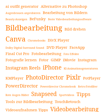
ai outfit generator
Alternative zu Photoshop
Bearbeitung von Bildern
Augenbrauen anprobieren
BeFunky
Beauty-Anzeigen
Beste Videobearbeitungssoftware
Seitenleiste
Bildbearbeitung
Bild drehen
Canva
DivX Player
Chromebooks
DVD Player
FaceApp
Dolby Digital Surround Sound
Final Cut Pro
Fotobearbeitung
Foto Effekte
Fotografie lernen
Fotor
GIMP
iMovie
Instagram
iPhone
Instagram Reels
KI-Animationsgeneratoren
Pixlr
PhotoDirector
KMPlayer
PotPlayer
PowerDirector
Powerdirector Chromebook
Retro-Fotofilter
Snapseed
Tipps
Rote Augen Bilder
Sportvideos
Tools zur Bildbearbeitung
TouchRetouch
Videobearbeitung
Videoaufnahmen Tipps