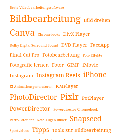
Beste Videobearbeitungssoftware
Bildbearbeitung
Bild drehen
Canva
DivX Player
Chromebooks
DVD Player
FaceApp
Dolby Digital Surround Sound
Final Cut Pro
Fotobearbeitung
Foto Effekte
Fotografie lernen
Fotor
GIMP
iMovie
iPhone
Instagram Reels
Instagram
KMPlayer
KI-Animationsgeneratoren
Pixlr
PhotoDirector
PotPlayer
PowerDirector
Powerdirector Chromebook
Snapseed
Retro-Fotofilter
Rote Augen Bilder
Tipps
Tools zur Bildbearbeitung
Sportvideos