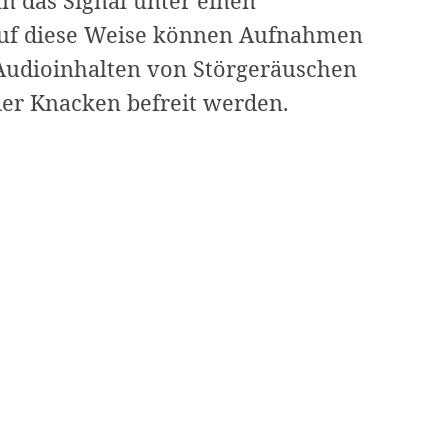
n das Signal unter einen
Auf diese Weise können Aufnahmen
Audioinhalten von Störgeräuschen
Die
er Knacken befreit werden.
5
besten
Noise
Gate
Software
im
Jahr
2024:
Optimieren
Sie