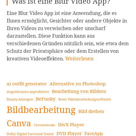
Was ist eine Blur Video App?
Eine Blur Video App ist eine Anwendung, die es
Ihnen ermöglicht, Gesichter oder andere Objekte in
Ihren Videos zu verwischen oder unscharf
darzustellen. Diese Funktion kann aus
verschiedenen Gründen nützlich sein, wie etwa dem
Schutz der Privatsphäre oder dem Erstellen von
Die
kreativen Videoeffekten.
Weiterlesen
5
besten
Blur
ai outfit generator
Alternative zu Photoshop
Video
Bearbeitung von Bildern
Augenbrauen anprobieren
Apps,
BeFunky
Beauty-Anzeigen
Beste Videobearbeitungssoftware
Seitenleiste
um
Bildbearbeitung
Gesichter
Bild drehen
schnell
Canva
DivX Player
Chromebooks
zu
DVD Player
FaceApp
verwischen
Dolby Digital Surround Sound