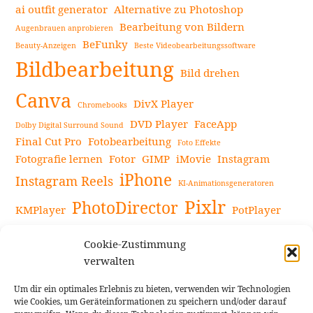
ai outfit generator
Alternative zu Photoshop
Bearbeitung von Bildern
Augenbrauen anprobieren
BeFunky
Beauty-Anzeigen
Beste Videobearbeitungssoftware
Bildbearbeitung
Bild drehen
Canva
DivX Player
Chromebooks
DVD Player
FaceApp
Dolby Digital Surround Sound
Final Cut Pro
Fotobearbeitung
Foto Effekte
Fotografie lernen
Fotor
GIMP
iMovie
Instagram
iPhone
Instagram Reels
KI-Animationsgeneratoren
Pixlr
PhotoDirector
KMPlayer
PotPlayer
PowerDirector
Powerdirector Chromebook
Retro-Fotofilter
Cookie-Zustimmung
Snapseed
Tipps
Rote Augen Bilder
Sportvideos
verwalten
Tools zur Bildbearbeitung
TouchRetouch
Um dir ein optimales Erlebnis zu bieten, verwenden wir Technologien
Videobearbeitung
Videoaufnahmen Tipps
wie Cookies, um Geräteinformationen zu speichern und/oder darauf