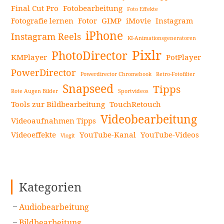
Final Cut Pro
Fotobearbeitung
weiterlesen
Foto Effekte
Fotografie lernen
Fotor
GIMP
iMovie
Instagram
iPhone
Instagram Reels
KI-Animationsgeneratoren
Pixlr
PhotoDirector
KMPlayer
PotPlayer
PowerDirector
Powerdirector Chromebook
Retro-Fotofilter
Snapseed
Tipps
Rote Augen Bilder
Sportvideos
Tools zur Bildbearbeitung
TouchRetouch
Videobearbeitung
Videoaufnahmen Tipps
Videoeffekte
YouTube-Kanal
YouTube-Videos
Vlogit
Kategorien
Audiobearbeitung
Bildbearbeitung