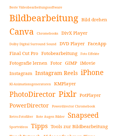
Beste Videobearbeitungssoftware
Bildbearbeitung
Bild drehen
Canva
DivX Player
Chromebooks
DVD Player
FaceApp
Dolby Digital Surround Sound
Final Cut Pro
Fotobearbeitung
Foto Effekte
Fotografie lernen
Fotor
GIMP
iMovie
iPhone
Instagram Reels
Instagram
KMPlayer
KI-Animationsgeneratoren
Pixlr
PhotoDirector
PotPlayer
PowerDirector
Powerdirector Chromebook
Snapseed
Retro-Fotofilter
Rote Augen Bilder
Tipps
Tools zur Bildbearbeitung
Sportvideos