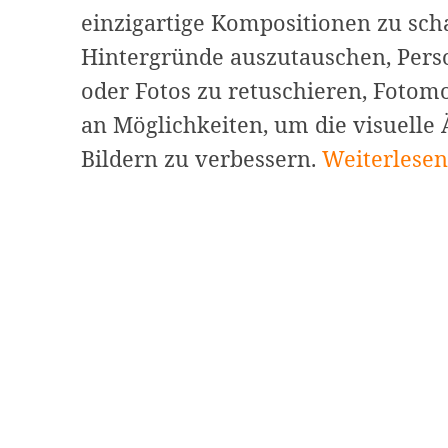
einzigartige Kompositionen zu sch
Hintergründe auszutauschen, Pers
oder Fotos zu retuschieren, Fotomo
an Möglichkeiten, um die visuelle
Die
Bildern zu verbessern.
Weiterlesen
5
besten
kostenlosen
Fotomontag
Software
für
Windows
und