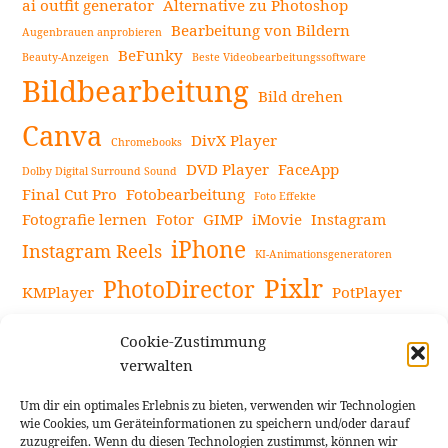
ai outfit generator
Alternative zu Photoshop
Bearbeitung von Bildern
Augenbrauen anprobieren
BeFunky
Beauty-Anzeigen
Beste Videobearbeitungssoftware
Bildbearbeitung
Bild drehen
Canva
DivX Player
Chromebooks
DVD Player
FaceApp
Dolby Digital Surround Sound
Final Cut Pro
Fotobearbeitung
Foto Effekte
Fotografie lernen
Fotor
GIMP
iMovie
Instagram
iPhone
Instagram Reels
KI-Animationsgeneratoren
Pixlr
PhotoDirector
KMPlayer
PotPlayer
PowerDirector
Powerdirector Chromebook
Retro-Fotofilter
Cookie-Zustimmung
Snapseed
Tipps
Rote Augen Bilder
Sportvideos
verwalten
Tools zur Bildbearbeitung
TouchRetouch
Um dir ein optimales Erlebnis zu bieten, verwenden wir Technologien
Videobearbeitung
Videoaufnahmen Tipps
wie Cookies, um Geräteinformationen zu speichern und/oder darauf
zuzugreifen. Wenn du diesen Technologien zustimmst, können wir
Videoeffekte
YouTube-Kanal
YouTube-Videos