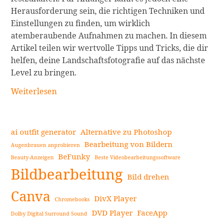
Herausforderung sein, die richtigen Techniken und
Einstellungen zu finden, um wirklich
atemberaubende Aufnahmen zu machen. In diesem
Artikel teilen wir wertvolle Tipps und Tricks, die dir
helfen, deine Landschaftsfotografie auf das nächste
Level zu bringen.
Landschaftsfotografie
Weiterlesen
–
Tipps
für
ai outfit generator
Alternative zu Photoshop
Anfänger
Bearbeitung von Bildern
Augenbrauen anprobieren
weiterlesen
BeFunky
Beauty-Anzeigen
Beste Videobearbeitungssoftware
Seitenleiste
Bildbearbeitung
Bild drehen
Canva
DivX Player
Chromebooks
DVD Player
FaceApp
Dolby Digital Surround Sound