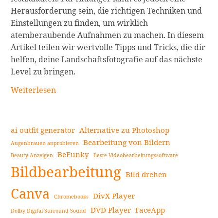
Herausforderung sein, die richtigen Techniken und
Einstellungen zu finden, um wirklich
atemberaubende Aufnahmen zu machen. In diesem
Artikel teilen wir wertvolle Tipps und Tricks, die dir
helfen, deine Landschaftsfotografie auf das nächste
Level zu bringen.
Landschaftsfotografie
Weiterlesen
–
Tipps
für
ai outfit generator
Alternative zu Photoshop
Anfänger
Bearbeitung von Bildern
Augenbrauen anprobieren
weiterlesen
BeFunky
Beauty-Anzeigen
Beste Videobearbeitungssoftware
Seitenleiste
Bildbearbeitung
Bild drehen
Canva
DivX Player
Chromebooks
DVD Player
FaceApp
Dolby Digital Surround Sound