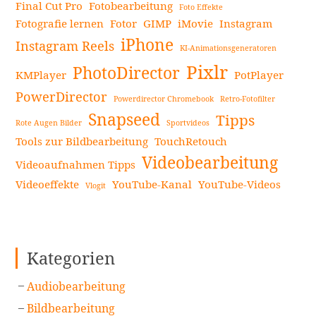
Final Cut Pro
Fotobearbeitung
Foto Effekte
Fotografie lernen
Fotor
GIMP
iMovie
Instagram
iPhone
Instagram Reels
KI-Animationsgeneratoren
Pixlr
PhotoDirector
KMPlayer
PotPlayer
PowerDirector
Powerdirector Chromebook
Retro-Fotofilter
Snapseed
Tipps
Rote Augen Bilder
Sportvideos
Tools zur Bildbearbeitung
TouchRetouch
Videobearbeitung
Videoaufnahmen Tipps
Videoeffekte
YouTube-Kanal
YouTube-Videos
Vlogit
Kategorien
Audiobearbeitung
Bildbearbeitung