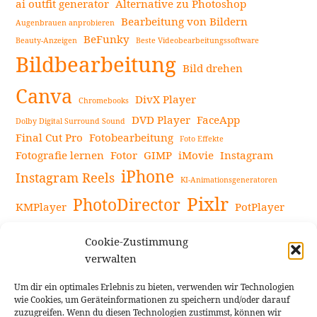
ai outfit generator
Alternative zu Photoshop
Bearbeitung von Bildern
Augenbrauen anprobieren
BeFunky
Beauty-Anzeigen
Beste Videobearbeitungssoftware
Bildbearbeitung
Bild drehen
Canva
DivX Player
Chromebooks
DVD Player
FaceApp
Dolby Digital Surround Sound
Final Cut Pro
Fotobearbeitung
Foto Effekte
Fotografie lernen
Fotor
GIMP
iMovie
Instagram
iPhone
Instagram Reels
KI-Animationsgeneratoren
Pixlr
PhotoDirector
KMPlayer
PotPlayer
PowerDirector
Powerdirector Chromebook
Retro-Fotofilter
Cookie-Zustimmung
Snapseed
Tipps
Rote Augen Bilder
Sportvideos
verwalten
Tools zur Bildbearbeitung
TouchRetouch
Um dir ein optimales Erlebnis zu bieten, verwenden wir Technologien
Videobearbeitung
Videoaufnahmen Tipps
wie Cookies, um Geräteinformationen zu speichern und/oder darauf
zuzugreifen. Wenn du diesen Technologien zustimmst, können wir
Videoeffekte
YouTube-Kanal
YouTube-Videos