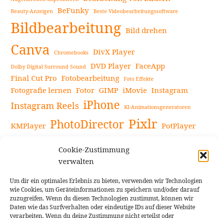
BeFunky
Beauty-Anzeigen
Beste Videobearbeitungssoftware
Bildbearbeitung
Bild drehen
Canva
DivX Player
Chromebooks
DVD Player
FaceApp
Dolby Digital Surround Sound
Final Cut Pro
Fotobearbeitung
Foto Effekte
Fotografie lernen
Fotor
GIMP
iMovie
Instagram
iPhone
Instagram Reels
KI-Animationsgeneratoren
Pixlr
PhotoDirector
KMPlayer
PotPlayer
PowerDirector
Powerdirector Chromebook
Retro-Fotofilter
Cookie-Zustimmung
Snapseed
Tipps
Rote Augen Bilder
Sportvideos
verwalten
Tools zur Bildbearbeitung
TouchRetouch
Um dir ein optimales Erlebnis zu bieten, verwenden wir Technologien
Videobearbeitung
Videoaufnahmen Tipps
wie Cookies, um Geräteinformationen zu speichern und/oder darauf
zuzugreifen. Wenn du diesen Technologien zustimmst, können wir
Videoeffekte
YouTube-Kanal
YouTube-Videos
Vlogit
Daten wie das Surfverhalten oder eindeutige IDs auf dieser Website
verarbeiten. Wenn du deine Zustimmung nicht erteilst oder