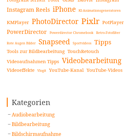
iPhone
Instagram Reels
KI-Animationsgeneratoren
Pixlr
PhotoDirector
KMPlayer
PotPlayer
PowerDirector
Powerdirector Chromebook
Retro-Fotofilter
Snapseed
Tipps
Rote Augen Bilder
Sportvideos
Tools zur Bildbearbeitung
TouchRetouch
Videobearbeitung
Videoaufnahmen Tipps
Videoeffekte
YouTube-Kanal
YouTube-Videos
Vlogit
Kategorien
Audiobearbeitung
Bildbearbeitung
Bildschirmaufnahme