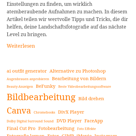
Einstellungen zu finden, um wirklich
atemberaubende Aufnahmen zu machen. In diesem
Artikel teilen wir wertvolle Tipps und Tricks, die dir
helfen, deine Landschaftsfotografie auf das nächste
Level zu bringen.
Landschaftsfotografie
Weiterlesen
–
Tipps
für
ai outfit generator
Alternative zu Photoshop
Anfänger
Bearbeitung von Bildern
Augenbrauen anprobieren
weiterlesen
BeFunky
Beauty-Anzeigen
Beste Videobearbeitungssoftware
Seitenleiste
Bildbearbeitung
Bild drehen
Canva
DivX Player
Chromebooks
DVD Player
FaceApp
Dolby Digital Surround Sound
Final Cut Pro
Fotobearbeitung
Foto Effekte
Fotografie lernen
Fotor
GIMP
iMovie
Instagram