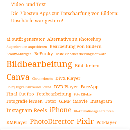
Video- und Text-
Die 7 besten Apps zur Entschärfung von Bildern:
Unschärfe war gestern!
ai outfit generator
Alternative zu Photoshop
Bearbeitung von Bildern
Augenbrauen anprobieren
BeFunky
Beauty-Anzeigen
Beste Videobearbeitungssoftware
Bildbearbeitung
Bild drehen
Canva
DivX Player
Chromebooks
DVD Player
FaceApp
Dolby Digital Surround Sound
Final Cut Pro
Fotobearbeitung
Foto Effekte
Fotografie lernen
Fotor
GIMP
iMovie
Instagram
iPhone
Instagram Reels
KI-Animationsgeneratoren
Pixlr
PhotoDirector
KMPlayer
PotPlayer