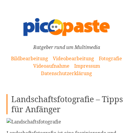
[Zum
Inhalt
springen]
Ratgeber rund um Multimedia
Bildbearbeitung
Videobearbeitung
Fotografie
Videoaufnahme
Impressum
Datenschutzerklärung
Landschaftsfotografie – Tipps
für Anfänger
Landschaftsfotografie ist eine faszinierende und