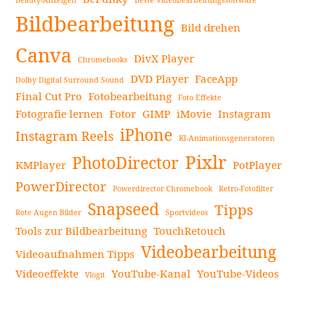
Beauty-Anzeigen
Beste Videobearbeitungssoftware
Seitenleiste
Bildbearbeitung
Bild drehen
Canva
DivX Player
Chromebooks
DVD Player
FaceApp
Dolby Digital Surround Sound
Final Cut Pro
Fotobearbeitung
Foto Effekte
Fotografie lernen
Fotor
GIMP
iMovie
Instagram
iPhone
Instagram Reels
KI-Animationsgeneratoren
Pixlr
PhotoDirector
KMPlayer
PotPlayer
PowerDirector
Powerdirector Chromebook
Retro-Fotofilter
Snapseed
Tipps
Rote Augen Bilder
Sportvideos
Tools zur Bildbearbeitung
TouchRetouch
Videobearbeitung
Videoaufnahmen Tipps
Videoeffekte
YouTube-Kanal
YouTube-Videos
Vlogit