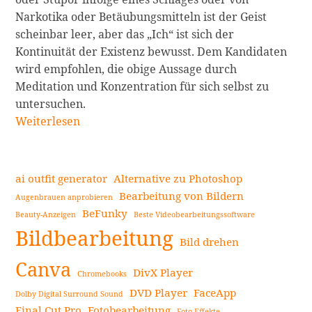
Narkotika oder Betäubungsmitteln ist der Geist
scheinbar leer, aber das „Ich“ ist sich der
Kontinuität der Existenz bewusst. Dem Kandidaten
wird empfohlen, die obige Aussage durch
Meditation und Konzentration für sich selbst zu
untersuchen.
Erwecke
Weiterlesen
das
wahre
Selbst:
ai outfit generator
Alternative zu Photoshop
Einleitung
Bearbeitung von Bildern
Augenbrauen anprobieren
in
BeFunky
Beauty-Anzeigen
Beste Videobearbeitungssoftware
Seitenleiste
den
Bildbearbeitung
Raja
Bild drehen
Yoga-
Canva
DivX Player
Chromebooks
Lehren
DVD Player
FaceApp
weiterlesen
Dolby Digital Surround Sound
Final Cut Pro
Fotobearbeitung
Foto Effekte