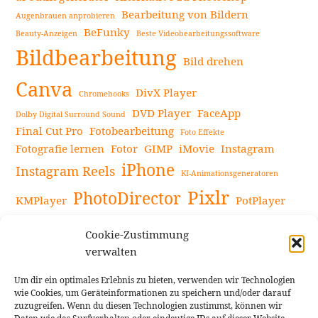
Bearbeitung von Bildern
Augenbrauen anprobieren
BeFunky
Beauty-Anzeigen
Beste Videobearbeitungssoftware
Bildbearbeitung
Bild drehen
Canva
DivX Player
Chromebooks
DVD Player
FaceApp
Dolby Digital Surround Sound
Final Cut Pro
Fotobearbeitung
Foto Effekte
Fotografie lernen
Fotor
GIMP
iMovie
Instagram
iPhone
Instagram Reels
KI-Animationsgeneratoren
Pixlr
PhotoDirector
KMPlayer
PotPlayer
PowerDirector
Powerdirector Chromebook
Retro-Fotofilter
Cookie-Zustimmung
Snapseed
Tipps
Rote Augen Bilder
Sportvideos
verwalten
Tools zur Bildbearbeitung
TouchRetouch
Um dir ein optimales Erlebnis zu bieten, verwenden wir Technologien
Videobearbeitung
Videoaufnahmen Tipps
wie Cookies, um Geräteinformationen zu speichern und/oder darauf
zuzugreifen. Wenn du diesen Technologien zustimmst, können wir
Videoeffekte
YouTube-Kanal
YouTube-Videos
Vlogit