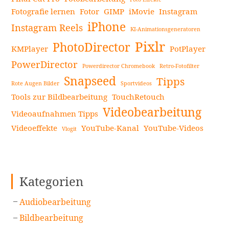
Fotografie lernen
Fotor
GIMP
iMovie
Instagram
iPhone
Instagram Reels
KI-Animationsgeneratoren
Pixlr
PhotoDirector
KMPlayer
PotPlayer
PowerDirector
Powerdirector Chromebook
Retro-Fotofilter
Snapseed
Tipps
Rote Augen Bilder
Sportvideos
Tools zur Bildbearbeitung
TouchRetouch
Videobearbeitung
Videoaufnahmen Tipps
Videoeffekte
YouTube-Kanal
YouTube-Videos
Vlogit
Kategorien
Audiobearbeitung
Bildbearbeitung