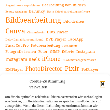
Bearbeitung von Bildern
Augenbrauen anprobieren
BeFunky
Beauty-Anzeigen
Beste Videobearbeitungssoftware
Bildbearbeitung
Bild drehen
Canva
DivX Player
Chromebooks
DVD Player
FaceApp
Dolby Digital Surround Sound
Final Cut Pro
Fotobearbeitung
Foto Effekte
Fotografie lernen
Fotor
GIMP
iMovie
Instagram
iPhone
Instagram Reels
KI-Animationsgeneratoren
Pixlr
PhotoDirector
KMPlayer
PotPlayer
PowerDirector
Powerdirector Chromebook
Retro-Fotofilter
Cookie-Zustimmung
Snapseed
Tipps
Rote Augen Bilder
Sportvideos
verwalten
Tools zur Bildbearbeitung
TouchRetouch
Um dir ein optimales Erlebnis zu bieten, verwenden wir Technologien
Videobearbeitung
Videoaufnahmen Tipps
wie Cookies, um Geräteinformationen zu speichern und/oder darauf
zuzugreifen. Wenn du diesen Technologien zustimmst, können wir
Videoeffekte
YouTube-Kanal
YouTube-Videos
Vlogit