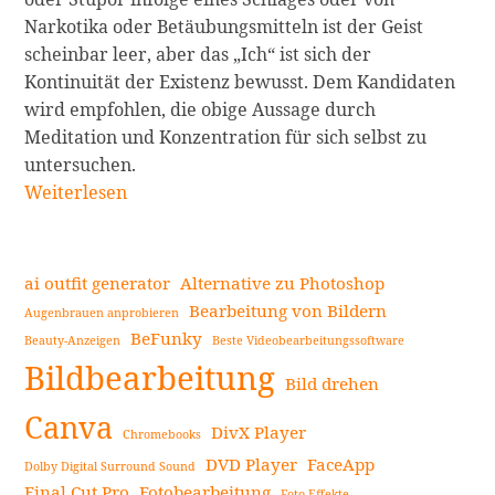
Narkotika oder Betäubungsmitteln ist der Geist
scheinbar leer, aber das „Ich“ ist sich der
Kontinuität der Existenz bewusst. Dem Kandidaten
wird empfohlen, die obige Aussage durch
Meditation und Konzentration für sich selbst zu
untersuchen.
Erwecke
Weiterlesen
das
wahre
Selbst:
ai outfit generator
Alternative zu Photoshop
Einleitung
Bearbeitung von Bildern
Augenbrauen anprobieren
in
BeFunky
Beauty-Anzeigen
Beste Videobearbeitungssoftware
Seitenleiste
den
Bildbearbeitung
Raja
Bild drehen
Yoga-
Canva
DivX Player
Chromebooks
Lehren
DVD Player
FaceApp
weiterlesen
Dolby Digital Surround Sound
Final Cut Pro
Fotobearbeitung
Foto Effekte