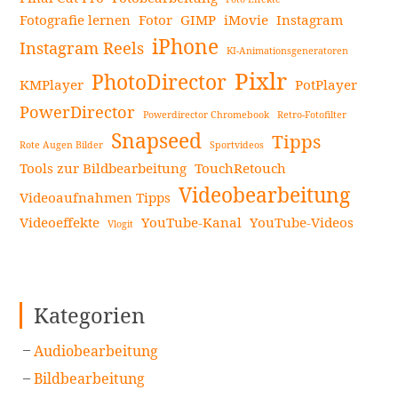
Fotografie lernen
Fotor
GIMP
iMovie
Instagram
iPhone
Instagram Reels
KI-Animationsgeneratoren
Pixlr
PhotoDirector
KMPlayer
PotPlayer
PowerDirector
Powerdirector Chromebook
Retro-Fotofilter
Snapseed
Tipps
Rote Augen Bilder
Sportvideos
Tools zur Bildbearbeitung
TouchRetouch
Videobearbeitung
Videoaufnahmen Tipps
Videoeffekte
YouTube-Kanal
YouTube-Videos
Vlogit
Kategorien
Audiobearbeitung
Bildbearbeitung