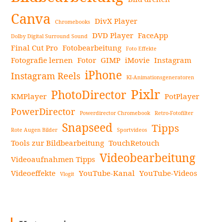
Canva
DivX Player
Chromebooks
DVD Player
FaceApp
Dolby Digital Surround Sound
Final Cut Pro
Fotobearbeitung
Foto Effekte
Fotografie lernen
Fotor
GIMP
iMovie
Instagram
iPhone
Instagram Reels
KI-Animationsgeneratoren
Pixlr
PhotoDirector
KMPlayer
PotPlayer
PowerDirector
Powerdirector Chromebook
Retro-Fotofilter
Snapseed
Tipps
Rote Augen Bilder
Sportvideos
Tools zur Bildbearbeitung
TouchRetouch
Videobearbeitung
Videoaufnahmen Tipps
Videoeffekte
YouTube-Kanal
YouTube-Videos
Vlogit