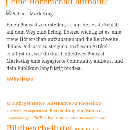
eine Hörerschaft aufbaut?
Einen Podcast zu erstellen, ist nur der erste Schritt
auf dem Weg zum Erfolg. Ebenso wichtig ist es, eine
treue Hörerschaft aufzubauen und die Reichweite
deines Podcasts zu steigern. In diesem Artikel
erfährst du, wie du durch effektives Podcast-
Marketing eine engagierte Community aufbaust und
dein Publikum langfristig bindest.
Podcast-
Weiterlesen
Marketing:
Wie
man
ai outfit generator
Alternative zu Photoshop
eine
Bearbeitung von Bildern
Augenbrauen anprobieren
Hörerschaft
BeFunky
Beauty-Anzeigen
Beste Videobearbeitungssoftware
Seitenleiste
aufbaut?
Bildbearbeitung
weiterlesen
Bild drehen