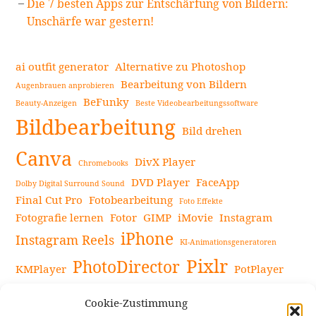
Die 7 besten Apps zur Entschärfung von Bildern:
Unschärfe war gestern!
ai outfit generator
Alternative zu Photoshop
Bearbeitung von Bildern
Augenbrauen anprobieren
BeFunky
Beauty-Anzeigen
Beste Videobearbeitungssoftware
Bildbearbeitung
Bild drehen
Canva
DivX Player
Chromebooks
DVD Player
FaceApp
Dolby Digital Surround Sound
Final Cut Pro
Fotobearbeitung
Foto Effekte
Fotografie lernen
Fotor
GIMP
iMovie
Instagram
iPhone
Instagram Reels
KI-Animationsgeneratoren
Pixlr
PhotoDirector
KMPlayer
PotPlayer
PowerDirector
Powerdirector Chromebook
Retro-Fotofilter
Cookie-Zustimmung
Snapseed
Tipps