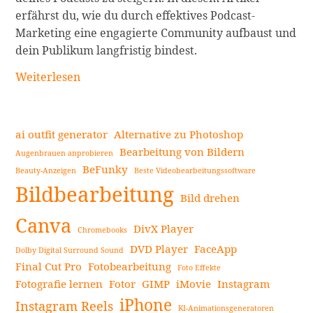
erfährst du, wie du durch effektives Podcast-
Marketing eine engagierte Community aufbaust und
dein Publikum langfristig bindest.
Podcast-
Weiterlesen
Marketing:
Wie
man
ai outfit generator
Alternative zu Photoshop
eine
Bearbeitung von Bildern
Augenbrauen anprobieren
Hörerschaft
BeFunky
Beauty-Anzeigen
Beste Videobearbeitungssoftware
Seitenleiste
aufbaut?
Bildbearbeitung
weiterlesen
Bild drehen
Canva
DivX Player
Chromebooks
DVD Player
FaceApp
Dolby Digital Surround Sound
Final Cut Pro
Fotobearbeitung
Foto Effekte
Fotografie lernen
Fotor
GIMP
iMovie
Instagram
iPhone
Instagram Reels
KI-Animationsgeneratoren