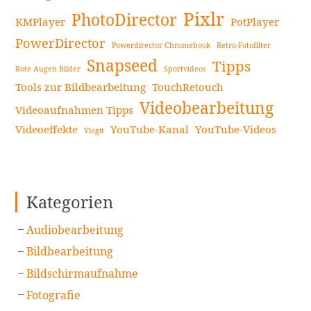
Pixlr
PhotoDirector
KMPlayer
PotPlayer
PowerDirector
Powerdirector Chromebook
Retro-Fotofilter
Snapseed
Tipps
Rote Augen Bilder
Sportvideos
Tools zur Bildbearbeitung
TouchRetouch
Videobearbeitung
Videoaufnahmen Tipps
Videoeffekte
YouTube-Kanal
YouTube-Videos
Vlogit
Kategorien
Audiobearbeitung
Bildbearbeitung
Bildschirmaufnahme
Fotografie