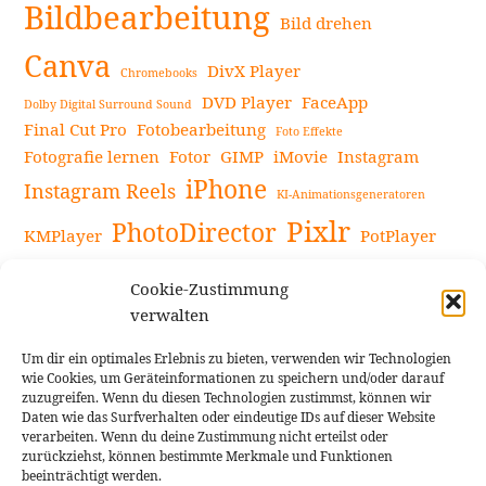
Bildbearbeitung
Bild drehen
Canva
DivX Player
Chromebooks
DVD Player
FaceApp
Dolby Digital Surround Sound
Final Cut Pro
Fotobearbeitung
Foto Effekte
Fotografie lernen
Fotor
GIMP
iMovie
Instagram
iPhone
Instagram Reels
KI-Animationsgeneratoren
Pixlr
PhotoDirector
KMPlayer
PotPlayer
PowerDirector
Powerdirector Chromebook
Retro-Fotofilter
Cookie-Zustimmung
Snapseed
Tipps
Rote Augen Bilder
Sportvideos
verwalten
Tools zur Bildbearbeitung
TouchRetouch
Um dir ein optimales Erlebnis zu bieten, verwenden wir Technologien
Videobearbeitung
Videoaufnahmen Tipps
wie Cookies, um Geräteinformationen zu speichern und/oder darauf
zuzugreifen. Wenn du diesen Technologien zustimmst, können wir
Videoeffekte
YouTube-Kanal
YouTube-Videos
Vlogit
Daten wie das Surfverhalten oder eindeutige IDs auf dieser Website
verarbeiten. Wenn du deine Zustimmung nicht erteilst oder
zurückziehst, können bestimmte Merkmale und Funktionen
beeinträchtigt werden.