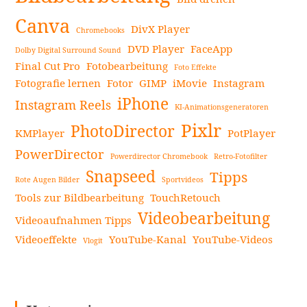
Canva
DivX Player
Chromebooks
DVD Player
FaceApp
Dolby Digital Surround Sound
Final Cut Pro
Fotobearbeitung
Foto Effekte
Fotografie lernen
Fotor
GIMP
iMovie
Instagram
iPhone
Instagram Reels
KI-Animationsgeneratoren
Pixlr
PhotoDirector
KMPlayer
PotPlayer
PowerDirector
Powerdirector Chromebook
Retro-Fotofilter
Snapseed
Tipps
Rote Augen Bilder
Sportvideos
Tools zur Bildbearbeitung
TouchRetouch
Videobearbeitung
Videoaufnahmen Tipps
Videoeffekte
YouTube-Kanal
YouTube-Videos
Vlogit