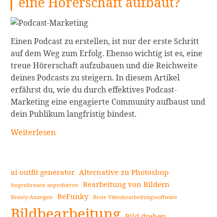
eine Hörerschaft aufbaut?
Einen Podcast zu erstellen, ist nur der erste Schritt
auf dem Weg zum Erfolg. Ebenso wichtig ist es, eine
treue Hörerschaft aufzubauen und die Reichweite
deines Podcasts zu steigern. In diesem Artikel
erfährst du, wie du durch effektives Podcast-
Marketing eine engagierte Community aufbaust und
dein Publikum langfristig bindest.
Podcast-
Weiterlesen
Marketing:
Wie
man
ai outfit generator
Alternative zu Photoshop
eine
Bearbeitung von Bildern
Augenbrauen anprobieren
Hörerschaft
BeFunky
Beauty-Anzeigen
Beste Videobearbeitungssoftware
Seitenleiste
aufbaut?
Bildbearbeitung
weiterlesen
Bild drehen