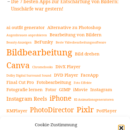
Die 7 besten Apps zur Entschärfung von Bildern:
Unschärfe war gestern!
ai outfit generator
Alternative zu Photoshop
Bearbeitung von Bildern
Augenbrauen anprobieren
BeFunky
Beauty-Anzeigen
Beste Videobearbeitungssoftware
Bildbearbeitung
Bild drehen
Canva
DivX Player
Chromebooks
DVD Player
FaceApp
Dolby Digital Surround Sound
Final Cut Pro
Fotobearbeitung
Foto Effekte
Fotografie lernen
Fotor
GIMP
iMovie
Instagram
iPhone
Instagram Reels
KI-Animationsgeneratoren
Pixlr
PhotoDirector
KMPlayer
PotPlayer
PowerDirector
Powerdirector Chromebook
Retro-Fotofilter
Cookie-Zustimmung
Snapseed
Tipps