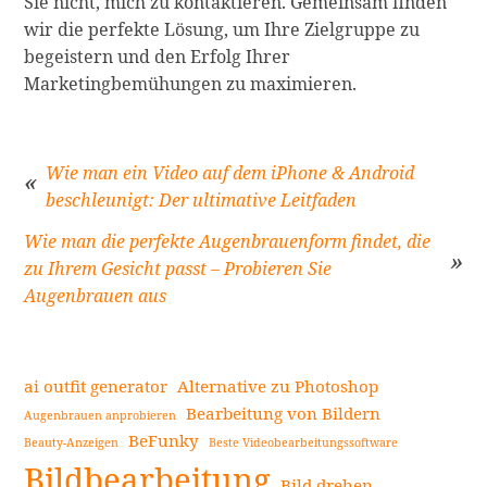
Sie nicht, mich zu kontaktieren. Gemeinsam finden
wir die perfekte Lösung, um Ihre Zielgruppe zu
begeistern und den Erfolg Ihrer
Marketingbemühungen zu maximieren.
Wie man ein Video auf dem iPhone & Android
beschleunigt: Der ultimative Leitfaden
Beitragsnavigation
Wie man die perfekte Augenbrauenform findet, die
zu Ihrem Gesicht passt – Probieren Sie
Augenbrauen aus
ai outfit generator
Alternative zu Photoshop
Bearbeitung von Bildern
Augenbrauen anprobieren
BeFunky
Beauty-Anzeigen
Beste Videobearbeitungssoftware
Seitenleiste
Bildbearbeitung
Bild drehen