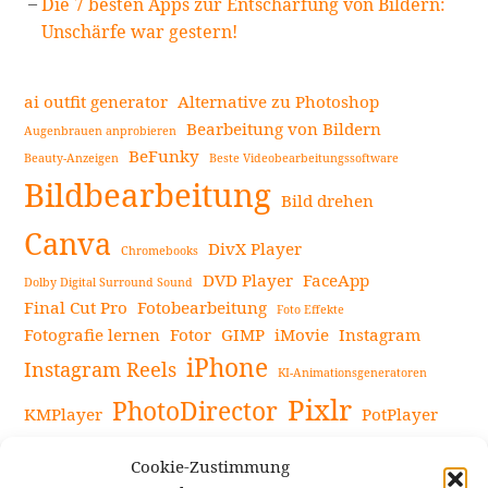
Die 7 besten Apps zur Entschärfung von Bildern:
Unschärfe war gestern!
ai outfit generator
Alternative zu Photoshop
Bearbeitung von Bildern
Augenbrauen anprobieren
BeFunky
Beauty-Anzeigen
Beste Videobearbeitungssoftware
Bildbearbeitung
Bild drehen
Canva
DivX Player
Chromebooks
DVD Player
FaceApp
Dolby Digital Surround Sound
Final Cut Pro
Fotobearbeitung
Foto Effekte
Fotografie lernen
Fotor
GIMP
iMovie
Instagram
iPhone
Instagram Reels
KI-Animationsgeneratoren
Pixlr
PhotoDirector
KMPlayer
PotPlayer
PowerDirector
Powerdirector Chromebook
Retro-Fotofilter
Cookie-Zustimmung
Snapseed
Tipps
Rote Augen Bilder
Sportvideos