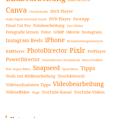
Canva
DivX Player
Chromebooks
DVD Player
FaceApp
Dolby Digital Surround Sound
Final Cut Pro
Fotobearbeitung
Foto Effekte
Fotografie lernen
Fotor
GIMP
iMovie
Instagram
iPhone
Instagram Reels
KI-Animationsgeneratoren
Pixlr
PhotoDirector
KMPlayer
PotPlayer
PowerDirector
Powerdirector Chromebook
Retro-Fotofilter
Snapseed
Tipps
Rote Augen Bilder
Sportvideos
Tools zur Bildbearbeitung
TouchRetouch
Videobearbeitung
Videoaufnahmen Tipps
Videoeffekte
YouTube-Kanal
YouTube-Videos
Vlogit