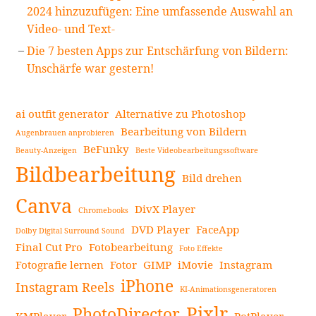
2024 hinzuzufügen: Eine umfassende Auswahl an
Video- und Text-
Die 7 besten Apps zur Entschärfung von Bildern:
Unschärfe war gestern!
ai outfit generator
Alternative zu Photoshop
Bearbeitung von Bildern
Augenbrauen anprobieren
BeFunky
Beauty-Anzeigen
Beste Videobearbeitungssoftware
Bildbearbeitung
Bild drehen
Canva
DivX Player
Chromebooks
DVD Player
FaceApp
Dolby Digital Surround Sound
Final Cut Pro
Fotobearbeitung
Foto Effekte
Fotografie lernen
Fotor
GIMP
iMovie
Instagram
iPhone
Instagram Reels
KI-Animationsgeneratoren
Pixlr
PhotoDirector
KMPlayer
PotPlayer