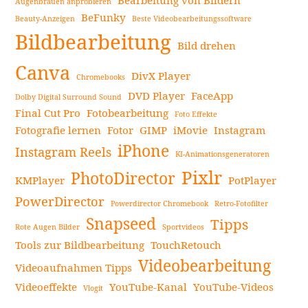
Augenbrauen anprobieren
BeFunky
Beauty-Anzeigen
Beste Videobearbeitungssoftware
Seitenleiste
Bildbearbeitung
Bild drehen
Canva
DivX Player
Chromebooks
DVD Player
FaceApp
Dolby Digital Surround Sound
Final Cut Pro
Fotobearbeitung
Foto Effekte
Fotografie lernen
Fotor
GIMP
iMovie
Instagram
iPhone
Instagram Reels
KI-Animationsgeneratoren
Pixlr
PhotoDirector
KMPlayer
PotPlayer
PowerDirector
Powerdirector Chromebook
Retro-Fotofilter
Snapseed
Tipps
Rote Augen Bilder
Sportvideos
Tools zur Bildbearbeitung
TouchRetouch
Videobearbeitung
Videoaufnahmen Tipps
Videoeffekte
YouTube-Kanal
YouTube-Videos
Vlogit