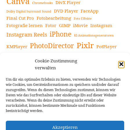
Canva
DivX Player
Chromebooks
DVD Player
FaceApp
Dolby Digital Surround Sound
Final Cut Pro
Fotobearbeitung
Foto Effekte
Fotografie lernen
Fotor
GIMP
iMovie
Instagram
iPhone
Instagram Reels
KI-Animationsgeneratoren
Pixlr
PhotoDirector
KMPlayer
PotPlayer
PowerDirector
Powerdirector Chromebook
Retro-Fotofilter
Cookie-Zustimmung
Snapseed
Tipps
Rote Augen Bilder
Sportvideos
verwalten
Tools zur Bildbearbeitung
TouchRetouch
Um dir ein optimales Erlebnis zu bieten, verwenden wir Technologien
Videobearbeitung
Videoaufnahmen Tipps
wie Cookies, um Geräteinformationen zu speichern und/oder darauf
zuzugreifen. Wenn du diesen Technologien zustimmst, können wir
Videoeffekte
YouTube-Kanal
YouTube-Videos
Vlogit
Daten wie das Surfverhalten oder eindeutige IDs auf dieser Website
verarbeiten. Wenn du deine Zustimmung nicht erteilst oder
zurückziehst, können bestimmte Merkmale und Funktionen
beeinträchtigt werden.
Akzeptieren