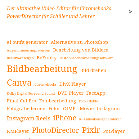
Beitragsnavigation
Der ultimative Video-Editor für Chromebooks:
PowerDirector für Schüler und Lehrer
ai outfit generator
Alternative zu Photoshop
Bearbeitung von Bildern
Augenbrauen anprobieren
BeFunky
Beauty-Anzeigen
Beste Videobearbeitungssoftware
Seitenleiste
Bildbearbeitung
Bild drehen
Canva
DivX Player
Chromebooks
DVD Player
FaceApp
Dolby Digital Surround Sound
Final Cut Pro
Fotobearbeitung
Foto Effekte
Fotografie lernen
Fotor
GIMP
iMovie
Instagram
iPhone
Instagram Reels
KI-Animationsgeneratoren
Pixlr
PhotoDirector
KMPlayer
PotPlayer