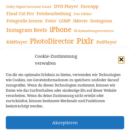
DVD Player
FaceApp
Dolby Digital Surround Sound
Final Cut Pro
Fotobearbeitung
Foto Effekte
Fotografie lernen
Fotor
GIMP
iMovie
Instagram
iPhone
Instagram Reels
KI-Animationsgeneratoren
Pixlr
PhotoDirector
KMPlayer
PotPlayer
PowerDirector
Powerdirector Chromebook
Retro-Fotofilter
Cookie-Zustimmung
Snapseed
Tipps
Rote Augen Bilder
Sportvideos
verwalten
Tools zur Bildbearbeitung
TouchRetouch
Um dir ein optimales Erlebnis zu bieten, verwenden wir Technologien
Videobearbeitung
Videoaufnahmen Tipps
wie Cookies, um Geräteinformationen zu speichern und/oder darauf
zuzugreifen. Wenn du diesen Technologien zustimmst, können wir
Videoeffekte
YouTube-Kanal
YouTube-Videos
Vlogit
Daten wie das Surfverhalten oder eindeutige IDs auf dieser Website
verarbeiten. Wenn du deine Zustimmung nicht erteilst oder
zurückziehst, können bestimmte Merkmale und Funktionen
beeinträchtigt werden.
Akzeptieren
Cookie Richtlinie