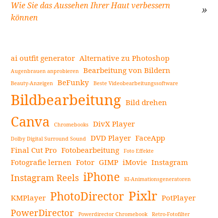
Beitragsnavigation
Wie Sie das Aussehen Ihrer Haut verbessern
können
ai outfit generator
Alternative zu Photoshop
Bearbeitung von Bildern
Augenbrauen anprobieren
BeFunky
Beauty-Anzeigen
Beste Videobearbeitungssoftware
Seitenleiste
Bildbearbeitung
Bild drehen
Canva
DivX Player
Chromebooks
DVD Player
FaceApp
Dolby Digital Surround Sound
Final Cut Pro
Fotobearbeitung
Foto Effekte
Fotografie lernen
Fotor
GIMP
iMovie
Instagram
iPhone
Instagram Reels
KI-Animationsgeneratoren
Pixlr
PhotoDirector
KMPlayer
PotPlayer
PowerDirector
Powerdirector Chromebook
Retro-Fotofilter