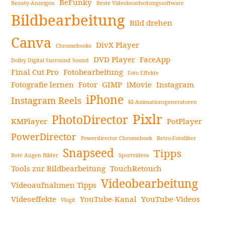
BeFunky
Beauty-Anzeigen
Beste Videobearbeitungssoftware
Seitenleiste
Bildbearbeitung
Bild drehen
Canva
DivX Player
Chromebooks
DVD Player
FaceApp
Dolby Digital Surround Sound
Final Cut Pro
Fotobearbeitung
Foto Effekte
Fotografie lernen
Fotor
GIMP
iMovie
Instagram
iPhone
Instagram Reels
KI-Animationsgeneratoren
Pixlr
PhotoDirector
KMPlayer
PotPlayer
PowerDirector
Powerdirector Chromebook
Retro-Fotofilter
Snapseed
Tipps
Rote Augen Bilder
Sportvideos
Tools zur Bildbearbeitung
TouchRetouch
Videobearbeitung
Videoaufnahmen Tipps
Videoeffekte
YouTube-Kanal
YouTube-Videos
Vlogit