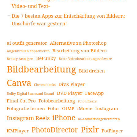
Video- und Text-
Die 7 besten Apps zur Entschärfung von Bildern:
Unschärfe war gestern!
ai outfit generator
Alternative zu Photoshop
Bearbeitung von Bildern
Augenbrauen anprobieren
BeFunky
Beauty-Anzeigen
Beste Videobearbeitungssoftware
Bildbearbeitung
Bild drehen
Canva
DivX Player
Chromebooks
DVD Player
FaceApp
Dolby Digital Surround Sound
Final Cut Pro
Fotobearbeitung
Foto Effekte
Fotografie lernen
Fotor
GIMP
iMovie
Instagram
iPhone
Instagram Reels
KI-Animationsgeneratoren
Pixlr
PhotoDirector
KMPlayer
PotPlayer