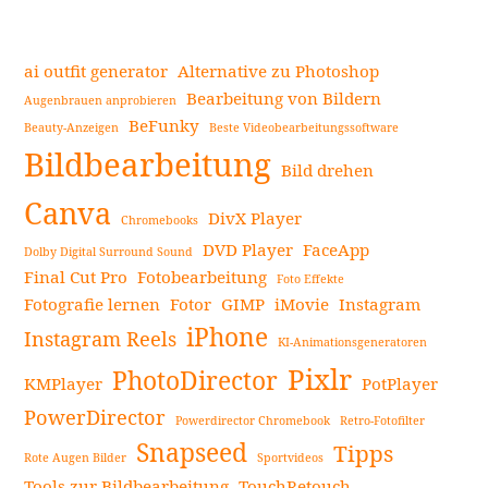
man
Videos
mit
ai outfit generator
Alternative zu Photoshop
einem
Bearbeitung von Bildern
Augenbrauen anprobieren
Video-
BeFunky
Beauty-Anzeigen
Beste Videobearbeitungssoftware
Seitenleiste
Cartoonizer
Bildbearbeitung
in
Bild drehen
Cartoons
Canva
DivX Player
Chromebooks
umwandelt:
DVD Player
FaceApp
Eine
Dolby Digital Surround Sound
Final Cut Pro
Fotobearbeitung
Anleitung
Foto Effekte
Fotografie lernen
Fotor
GIMP
iMovie
Instagram
zum
iPhone
Cartoonisieren
Instagram Reels
KI-Animationsgeneratoren
von
Pixlr
PhotoDirector
KMPlayer
PotPlayer
Videos
weiterlesen
PowerDirector
Powerdirector Chromebook
Retro-Fotofilter
Snapseed
Tipps
Rote Augen Bilder
Sportvideos
Tools zur Bildbearbeitung
TouchRetouch