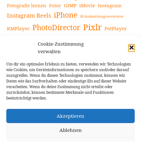
Fotografie lernen
Fotor
GIMP
iMovie
Instagram
iPhone
Instagram Reels
KI-Animationsgeneratoren
Pixlr
PhotoDirector
KMPlayer
PotPlayer
PowerDirector
Powerdirector Chromebook
Retro-Fotofilter
Cookie-Zustimmung
Snapseed
Tipps
Rote Augen Bilder
Sportvideos
verwalten
Tools zur Bildbearbeitung
TouchRetouch
Um dir ein optimales Erlebnis zu bieten, verwenden wir Technologien
Videobearbeitung
Videoaufnahmen Tipps
wie Cookies, um Geräteinformationen zu speichern und/oder darauf
zuzugreifen. Wenn du diesen Technologien zustimmst, können wir
Videoeffekte
YouTube-Kanal
YouTube-Videos
Vlogit
Daten wie das Surfverhalten oder eindeutige IDs auf dieser Website
verarbeiten. Wenn du deine Zustimmung nicht erteilst oder
zurückziehst, können bestimmte Merkmale und Funktionen
beeinträchtigt werden.
Akzeptieren
Cookie Richtlinie
Impressum
Ablehnen