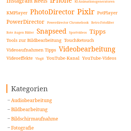
iPhone
Instagram Reels
KI-Animationsgeneratoren
von
Pixlr
PhotoDirector
KMPlayer
PotPlayer
Videos
weiterlesen
PowerDirector
Powerdirector Chromebook
Retro-Fotofilter
Snapseed
Tipps
Rote Augen Bilder
Sportvideos
Tools zur Bildbearbeitung
TouchRetouch
Videobearbeitung
Videoaufnahmen Tipps
Videoeffekte
YouTube-Kanal
YouTube-Videos
Vlogit
Kategorien
Audiobearbeitung
Bildbearbeitung
Bildschirmaufnahme
Fotografie