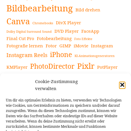
Bildbearbeitung
Bild drehen
Canva
DivX Player
Chromebooks
DVD Player
FaceApp
Dolby Digital Surround Sound
Final Cut Pro
Fotobearbeitung
Foto Effekte
Fotografie lernen
Fotor
GIMP
iMovie
Instagram
iPhone
Instagram Reels
KI-Animationsgeneratoren
Pixlr
PhotoDirector
KMPlayer
PotPlayer
PowerDirector
Powerdirector Chromebook
Retro-Fotofilter
Cookie-Zustimmung
Snapseed
Tipps
Rote Augen Bilder
Sportvideos
verwalten
Tools zur Bildbearbeitung
TouchRetouch
Um dir ein optimales Erlebnis zu bieten, verwenden wir Technologien
Videobearbeitung
Videoaufnahmen Tipps
wie Cookies, um Geräteinformationen zu speichern und/oder darauf
zuzugreifen. Wenn du diesen Technologien zustimmst, können wir
Videoeffekte
YouTube-Kanal
YouTube-Videos
Vlogit
Daten wie das Surfverhalten oder eindeutige IDs auf dieser Website
verarbeiten. Wenn du deine Zustimmung nicht erteilst oder
zurückziehst, können bestimmte Merkmale und Funktionen