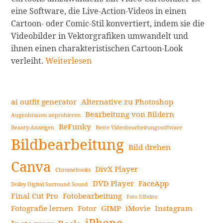
eine Software, die Live-Action-Videos in einen
Cartoon- oder Comic-Stil konvertiert, indem sie die
Videobilder in Vektorgrafiken umwandelt und
ihnen einen charakteristischen Cartoon-Look
Wie
verleiht.
Weiterlesen
man
Videos
mit
ai outfit generator
Alternative zu Photoshop
einem
Bearbeitung von Bildern
Augenbrauen anprobieren
Video-
BeFunky
Beauty-Anzeigen
Beste Videobearbeitungssoftware
Seitenleiste
Cartoonizer
Bildbearbeitung
in
Bild drehen
Cartoons
Canva
DivX Player
Chromebooks
umwandelt:
DVD Player
FaceApp
Eine
Dolby Digital Surround Sound
Final Cut Pro
Fotobearbeitung
Anleitung
Foto Effekte
Fotografie lernen
Fotor
GIMP
iMovie
Instagram
zum
Cartoonisieren