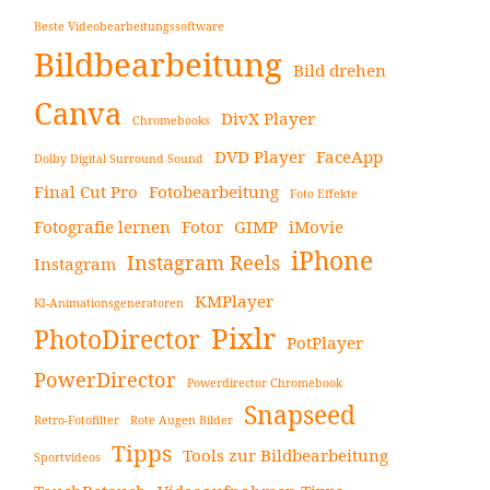
Beste Videobearbeitungssoftware
Bildbearbeitung
Bild drehen
Canva
DivX Player
Chromebooks
DVD Player
FaceApp
Dolby Digital Surround Sound
Final Cut Pro
Fotobearbeitung
Foto Effekte
Fotografie lernen
Fotor
GIMP
iMovie
iPhone
Instagram Reels
Instagram
KMPlayer
KI-Animationsgeneratoren
Pixlr
PhotoDirector
PotPlayer
PowerDirector
Powerdirector Chromebook
Snapseed
Retro-Fotofilter
Rote Augen Bilder
Tipps
Tools zur Bildbearbeitung
Sportvideos