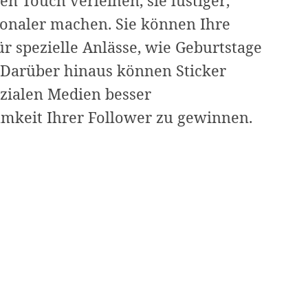
n Touch verleihen, sie lustiger,
ionaler machen. Sie können Ihre
r spezielle Anlässe, wie Geburtstage
. Darüber hinaus können Sticker
ozialen Medien besser
Wie
keit Ihrer Follower zu gewinnen.
Sie
ganz
einfach
Sticker
auf
Ihren
Fotos
auf