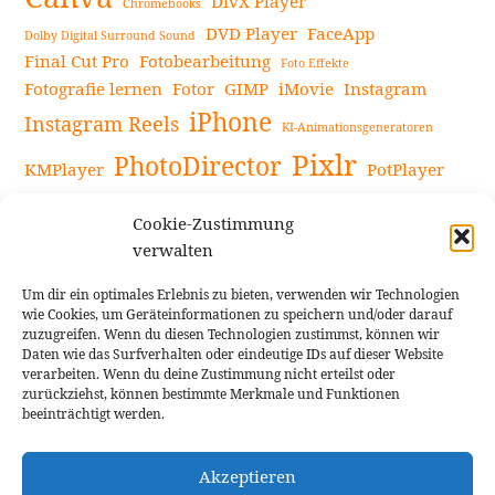
DivX Player
Chromebooks
DVD Player
FaceApp
Dolby Digital Surround Sound
Final Cut Pro
Fotobearbeitung
Foto Effekte
Fotografie lernen
Fotor
GIMP
iMovie
Instagram
iPhone
Instagram Reels
KI-Animationsgeneratoren
Pixlr
PhotoDirector
KMPlayer
PotPlayer
PowerDirector
Powerdirector Chromebook
Retro-Fotofilter
Cookie-Zustimmung
Snapseed
Tipps
Rote Augen Bilder
Sportvideos
verwalten
Tools zur Bildbearbeitung
TouchRetouch
Um dir ein optimales Erlebnis zu bieten, verwenden wir Technologien
Videobearbeitung
Videoaufnahmen Tipps
wie Cookies, um Geräteinformationen zu speichern und/oder darauf
zuzugreifen. Wenn du diesen Technologien zustimmst, können wir
Videoeffekte
YouTube-Kanal
YouTube-Videos
Vlogit
Daten wie das Surfverhalten oder eindeutige IDs auf dieser Website
verarbeiten. Wenn du deine Zustimmung nicht erteilst oder
zurückziehst, können bestimmte Merkmale und Funktionen
beeinträchtigt werden.
Akzeptieren
Cookie Richtlinie