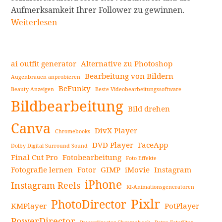
Wie
Aufmerksamkeit Ihrer Follower zu gewinnen.
Sie
Weiterlesen
ganz
einfach
Sticker
ai outfit generator
Alternative zu Photoshop
auf
Bearbeitung von Bildern
Augenbrauen anprobieren
Ihren
BeFunky
Beauty-Anzeigen
Beste Videobearbeitungssoftware
Seitenleiste
Fotos
Bildbearbeitung
auf
Bild drehen
dem
Canva
DivX Player
Chromebooks
Android-
DVD Player
FaceApp
Smartpho
Dolby Digital Surround Sound
Final Cut Pro
Fotobearbeitung
hinzufüg
Foto Effekte
Fotografie lernen
Fotor
GIMP
iMovie
Instagram
können
iPhone
weiterles
Instagram Reels
KI-Animationsgeneratoren
Pixlr
PhotoDirector
KMPlayer
PotPlayer
PowerDirector