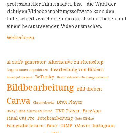
professioneller Filmemacher bist – die Wahl der
richtigen Videobearbeitungssoftware kann den
Unterschied zwischen einem durchschnittlichen und
einem herausragenden Video ausmachen.
Videobearbeitungssoftware
Weiterlesen
für
alle
Budgets
ai outfit generator
Alternative zu Photoshop
weiterlesen
Bearbeitung von Bildern
Augenbrauen anprobieren
BeFunky
Beauty-Anzeigen
Beste Videobearbeitungssoftware
Seitenleiste
Bildbearbeitung
Bild drehen
Canva
DivX Player
Chromebooks
DVD Player
FaceApp
Dolby Digital Surround Sound
Final Cut Pro
Fotobearbeitung
Foto Effekte
Fotografie lernen
Fotor
GIMP
iMovie
Instagram