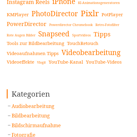
iPhone
Instagram Reels
KI-Animationsgeneratoren
Pixlr
PhotoDirector
KMPlayer
PotPlayer
PowerDirector
Powerdirector Chromebook
Retro-Fotofilter
Snapseed
Tipps
Rote Augen Bilder
Sportvideos
Tools zur Bildbearbeitung
TouchRetouch
Videobearbeitung
Videoaufnahmen Tipps
Videoeffekte
YouTube-Kanal
YouTube-Videos
Vlogit
Kategorien
Audiobearbeitung
Bildbearbeitung
Bildschirmaufnahme
Fotografie