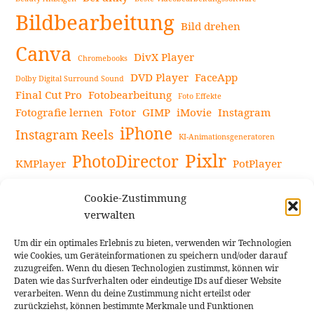
Bildbearbeitung
Bild drehen
Canva
DivX Player
Chromebooks
DVD Player
FaceApp
Dolby Digital Surround Sound
Final Cut Pro
Fotobearbeitung
Foto Effekte
Fotografie lernen
Fotor
GIMP
iMovie
Instagram
iPhone
Instagram Reels
KI-Animationsgeneratoren
Pixlr
PhotoDirector
KMPlayer
PotPlayer
PowerDirector
Powerdirector Chromebook
Retro-Fotofilter
Cookie-Zustimmung
Snapseed
Tipps
Rote Augen Bilder
Sportvideos
verwalten
Tools zur Bildbearbeitung
TouchRetouch
Um dir ein optimales Erlebnis zu bieten, verwenden wir Technologien
Videobearbeitung
Videoaufnahmen Tipps
wie Cookies, um Geräteinformationen zu speichern und/oder darauf
zuzugreifen. Wenn du diesen Technologien zustimmst, können wir
Videoeffekte
YouTube-Kanal
YouTube-Videos
Vlogit
Daten wie das Surfverhalten oder eindeutige IDs auf dieser Website
verarbeiten. Wenn du deine Zustimmung nicht erteilst oder
zurückziehst, können bestimmte Merkmale und Funktionen