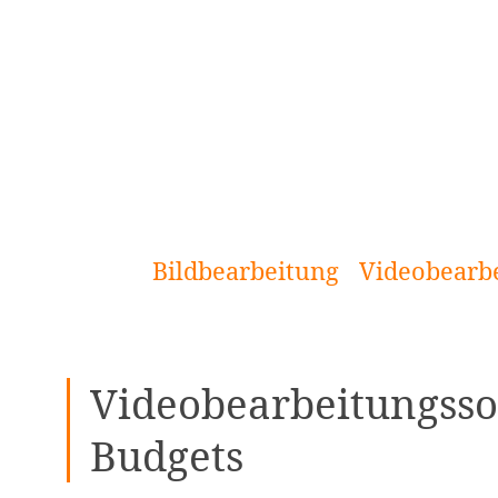
[Zum
Inhalt
springen]
Bildbearbeitung
Videobearb
Videobearbeitungssof
Budgets