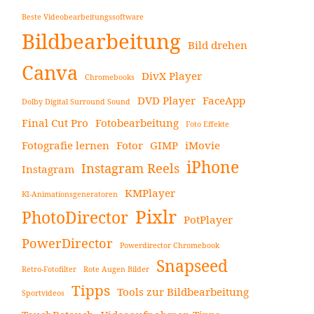
Beste Videobearbeitungssoftware
Bildbearbeitung
Bild drehen
Canva
DivX Player
Chromebooks
DVD Player
FaceApp
Dolby Digital Surround Sound
Final Cut Pro
Fotobearbeitung
Foto Effekte
Fotografie lernen
Fotor
GIMP
iMovie
iPhone
Instagram Reels
Instagram
KMPlayer
KI-Animationsgeneratoren
Pixlr
PhotoDirector
PotPlayer
PowerDirector
Powerdirector Chromebook
Snapseed
Retro-Fotofilter
Rote Augen Bilder
Tipps
Tools zur Bildbearbeitung
Sportvideos