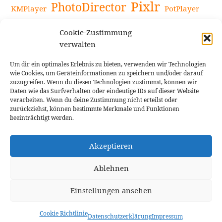
Pixlr
PhotoDirector
KMPlayer
PotPlayer
PowerDirector
Powerdirector Chromebook
Retro-Fotofilter
Cookie-Zustimmung
Snapseed
Tipps
Rote Augen Bilder
Sportvideos
verwalten
Tools zur Bildbearbeitung
TouchRetouch
Um dir ein optimales Erlebnis zu bieten, verwenden wir Technologien
Videobearbeitung
Videoaufnahmen Tipps
wie Cookies, um Geräteinformationen zu speichern und/oder darauf
zuzugreifen. Wenn du diesen Technologien zustimmst, können wir
Videoeffekte
YouTube-Kanal
YouTube-Videos
Vlogit
Daten wie das Surfverhalten oder eindeutige IDs auf dieser Website
verarbeiten. Wenn du deine Zustimmung nicht erteilst oder
zurückziehst, können bestimmte Merkmale und Funktionen
beeinträchtigt werden.
Akzeptieren
Cookie Richtlinie
Impressum
Ablehnen
Einstellungen ansehen
Theme: Rindby von
Florian Brinkmann
Cookie Richtlinie
Datenschutzerklärung
Impressum