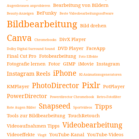
eigenen
Bearbeitung von Bildern
Augenbrauen anprobieren
Podcast:
BeFunky
Beauty-Anzeigen
Beste Videobearbeitungssoftware
Seitenleiste
Schritt-
Bildbearbeitung
für-
Bild drehen
Schritt-
Canva
DivX Player
Chromebooks
Anleitung
DVD Player
FaceApp
weiterlesen
Dolby Digital Surround Sound
Final Cut Pro
Fotobearbeitung
Foto Effekte
Fotografie lernen
Fotor
GIMP
iMovie
Instagram
iPhone
Instagram Reels
KI-Animationsgeneratoren
Pixlr
PhotoDirector
KMPlayer
PotPlayer
PowerDirector
Powerdirector Chromebook
Retro-Fotofilter
Snapseed
Tipps
Rote Augen Bilder
Sportvideos
Tools zur Bildbearbeitung
TouchRetouch
Videobearbeitung
Videoaufnahmen Tipps
Videoeffekte
YouTube-Kanal
YouTube-Videos
Vlogit