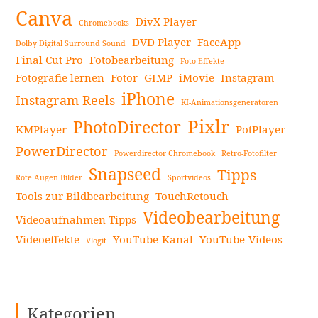
Canva
DivX Player
Chromebooks
DVD Player
FaceApp
Dolby Digital Surround Sound
Final Cut Pro
Fotobearbeitung
Foto Effekte
Fotografie lernen
Fotor
GIMP
iMovie
Instagram
iPhone
Instagram Reels
KI-Animationsgeneratoren
Pixlr
PhotoDirector
KMPlayer
PotPlayer
PowerDirector
Powerdirector Chromebook
Retro-Fotofilter
Snapseed
Tipps
Rote Augen Bilder
Sportvideos
Tools zur Bildbearbeitung
TouchRetouch
Videobearbeitung
Videoaufnahmen Tipps
Videoeffekte
YouTube-Kanal
YouTube-Videos
Vlogit
Kategorien