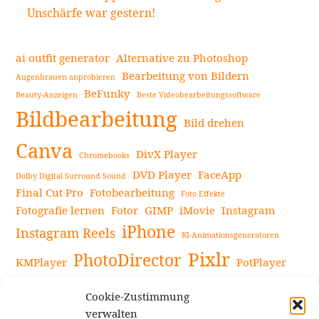
Unschärfe war gestern!
ai outfit generator
Alternative zu Photoshop
Bearbeitung von Bildern
Augenbrauen anprobieren
BeFunky
Beauty-Anzeigen
Beste Videobearbeitungssoftware
Bildbearbeitung
Bild drehen
Canva
DivX Player
Chromebooks
DVD Player
FaceApp
Dolby Digital Surround Sound
Final Cut Pro
Fotobearbeitung
Foto Effekte
Fotografie lernen
Fotor
GIMP
iMovie
Instagram
iPhone
Instagram Reels
KI-Animationsgeneratoren
Pixlr
PhotoDirector
KMPlayer
PotPlayer
PowerDirector
Powerdirector Chromebook
Retro-Fotofilter
Cookie-Zustimmung
Snapseed
Tipps
Rote Augen Bilder
Sportvideos
verwalten