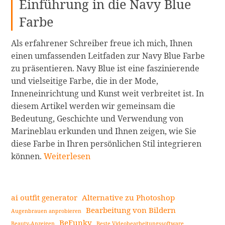
Einführung in die Navy Blue
Farbe
Als erfahrener Schreiber freue ich mich, Ihnen
einen umfassenden Leitfaden zur Navy Blue Farbe
zu präsentieren. Navy Blue ist eine faszinierende
und vielseitige Farbe, die in der Mode,
Inneneinrichtung und Kunst weit verbreitet ist. In
diesem Artikel werden wir gemeinsam die
Bedeutung, Geschichte und Verwendung von
Marineblau erkunden und Ihnen zeigen, wie Sie
diese Farbe in Ihren persönlichen Stil integrieren
Marineblau:
können.
Weiterlesen
Alles,
was
Sie
ai outfit generator
Alternative zu Photoshop
wissen
Bearbeitung von Bildern
Augenbrauen anprobieren
müssen
BeFunky
Beauty-Anzeigen
Beste Videobearbeitungssoftware