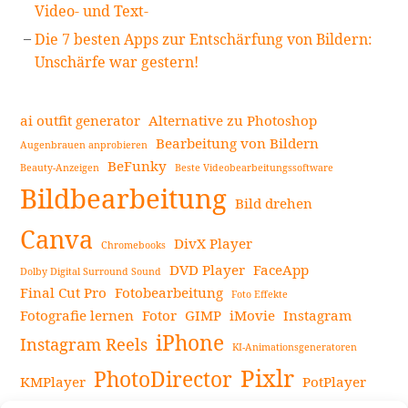
Video- und Text-
Die 7 besten Apps zur Entschärfung von Bildern:
Unschärfe war gestern!
ai outfit generator
Alternative zu Photoshop
Bearbeitung von Bildern
Augenbrauen anprobieren
BeFunky
Beauty-Anzeigen
Beste Videobearbeitungssoftware
Bildbearbeitung
Bild drehen
Canva
DivX Player
Chromebooks
DVD Player
FaceApp
Dolby Digital Surround Sound
Final Cut Pro
Fotobearbeitung
Foto Effekte
Fotografie lernen
Fotor
GIMP
iMovie
Instagram
iPhone
Instagram Reels
KI-Animationsgeneratoren
Pixlr
PhotoDirector
KMPlayer
PotPlayer