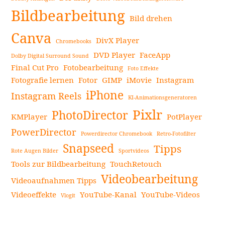
Seitenleiste
–
Bildbearbeitung
Der
Bild drehen
umfassende
Canva
DivX Player
Chromebooks
Leitfaden
DVD Player
FaceApp
zur
Dolby Digital Surround Sound
Final Cut Pro
Fotobearbeitung
Navy
Foto Effekte
Fotografie lernen
Fotor
GIMP
iMovie
Instagram
Blue
iPhone
Farbe
Instagram Reels
KI-Animationsgeneratoren
weiterlesen
Pixlr
PhotoDirector
KMPlayer
PotPlayer
PowerDirector
Powerdirector Chromebook
Retro-Fotofilter
Snapseed
Tipps
Rote Augen Bilder
Sportvideos
Tools zur Bildbearbeitung
TouchRetouch
Videobearbeitung
Videoaufnahmen Tipps
Videoeffekte
YouTube-Kanal
YouTube-Videos
Vlogit