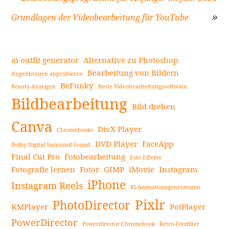
Beitragsnavigation
Grundlagen der Videobearbeitung für YouTube
ai outfit generator
Alternative zu Photoshop
Bearbeitung von Bildern
Augenbrauen anprobieren
BeFunky
Beauty-Anzeigen
Beste Videobearbeitungssoftware
Seitenleiste
Bildbearbeitung
Bild drehen
Canva
DivX Player
Chromebooks
DVD Player
FaceApp
Dolby Digital Surround Sound
Final Cut Pro
Fotobearbeitung
Foto Effekte
Fotografie lernen
Fotor
GIMP
iMovie
Instagram
iPhone
Instagram Reels
KI-Animationsgeneratoren
Pixlr
PhotoDirector
KMPlayer
PotPlayer
PowerDirector
Powerdirector Chromebook
Retro-Fotofilter