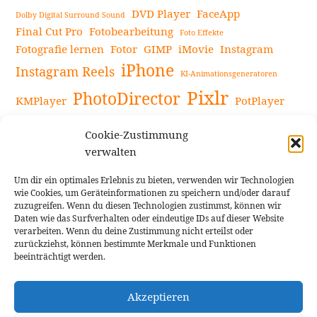
DVD Player
FaceApp
Dolby Digital Surround Sound
Final Cut Pro
Fotobearbeitung
Foto Effekte
Fotografie lernen
Fotor
GIMP
iMovie
Instagram
iPhone
Instagram Reels
KI-Animationsgeneratoren
Pixlr
PhotoDirector
KMPlayer
PotPlayer
PowerDirector
Powerdirector Chromebook
Retro-Fotofilter
Cookie-Zustimmung
Snapseed
Tipps
Rote Augen Bilder
Sportvideos
verwalten
Tools zur Bildbearbeitung
TouchRetouch
Um dir ein optimales Erlebnis zu bieten, verwenden wir Technologien
Videobearbeitung
Videoaufnahmen Tipps
wie Cookies, um Geräteinformationen zu speichern und/oder darauf
zuzugreifen. Wenn du diesen Technologien zustimmst, können wir
Videoeffekte
YouTube-Kanal
YouTube-Videos
Vlogit
Daten wie das Surfverhalten oder eindeutige IDs auf dieser Website
verarbeiten. Wenn du deine Zustimmung nicht erteilst oder
zurückziehst, können bestimmte Merkmale und Funktionen
beeinträchtigt werden.
Akzeptieren
Cookie Richtlinie