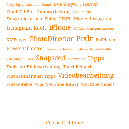
DVD Player
FaceApp
Dolby Digital Surround Sound
Final Cut Pro
Fotobearbeitung
Foto Effekte
Fotografie lernen
Fotor
GIMP
iMovie
Instagram
iPhone
Instagram Reels
KI-Animationsgeneratoren
Pixlr
PhotoDirector
KMPlayer
PotPlayer
PowerDirector
Powerdirector Chromebook
Retro-Fotofilter
Snapseed
Tipps
Rote Augen Bilder
Sportvideos
Tools zur Bildbearbeitung
TouchRetouch
Videobearbeitung
Videoaufnahmen Tipps
Videoeffekte
YouTube-Kanal
YouTube-Videos
Vlogit
Cookie Richtlinie