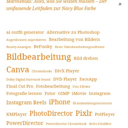
Beitragsnavigation
Marineblau: Alles, was Sie wissen müssen – Der
umfassende Leitfaden zur Navy Blue Farbe
ai outfit generator
Alternative zu Photoshop
Bearbeitung von Bildern
Augenbrauen anprobieren
BeFunky
Beauty-Anzeigen
Beste Videobearbeitungssoftware
Seitenleiste
Bildbearbeitung
Bild drehen
Canva
DivX Player
Chromebooks
DVD Player
FaceApp
Dolby Digital Surround Sound
Final Cut Pro
Fotobearbeitung
Foto Effekte
Fotografie lernen
Fotor
GIMP
iMovie
Instagram
iPhone
Instagram Reels
KI-Animationsgeneratoren
Pixlr
PhotoDirector
KMPlayer
PotPlayer
PowerDirector
Powerdirector Chromebook
Retro-Fotofilter