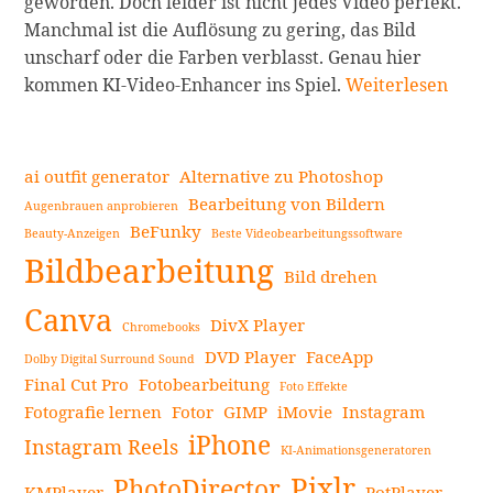
geworden. Doch leider ist nicht jedes Video perfekt.
Manchmal ist die Auflösung zu gering, das Bild
unscharf oder die Farben verblasst. Genau hier
Die
kommen KI-Video-Enhancer ins Spiel.
Weiterlesen
15
besten
KI-
ai outfit generator
Alternative zu Photoshop
Video-
Bearbeitung von Bildern
Augenbrauen anprobieren
Enhancer
BeFunky
Beauty-Anzeigen
Beste Videobearbeitungssoftware
Seitenleiste
zur
Bildbearbeitung
Verbesserung
Bild drehen
der
Canva
DivX Player
Chromebooks
Qualität
DVD Player
FaceApp
in
Dolby Digital Surround Sound
Final Cut Pro
Fotobearbeitung
2024:
Foto Effekte
Fotografie lernen
Fotor
GIMP
iMovie
Instagram
Die
iPhone
ultimative
Instagram Reels
KI-Animationsgeneratoren
Liste
Pixlr
PhotoDirector
KMPlayer
PotPlayer