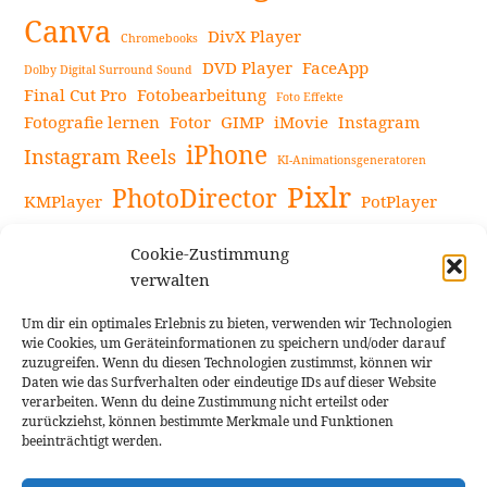
Canva
DivX Player
Chromebooks
DVD Player
FaceApp
Dolby Digital Surround Sound
Final Cut Pro
Fotobearbeitung
Foto Effekte
Fotografie lernen
Fotor
GIMP
iMovie
Instagram
iPhone
Instagram Reels
KI-Animationsgeneratoren
Pixlr
PhotoDirector
KMPlayer
PotPlayer
PowerDirector
Powerdirector Chromebook
Retro-Fotofilter
Cookie-Zustimmung
Snapseed
Tipps
Rote Augen Bilder
Sportvideos
verwalten
Tools zur Bildbearbeitung
TouchRetouch
Um dir ein optimales Erlebnis zu bieten, verwenden wir Technologien
Videobearbeitung
Videoaufnahmen Tipps
wie Cookies, um Geräteinformationen zu speichern und/oder darauf
zuzugreifen. Wenn du diesen Technologien zustimmst, können wir
Videoeffekte
YouTube-Kanal
YouTube-Videos
Vlogit
Daten wie das Surfverhalten oder eindeutige IDs auf dieser Website
verarbeiten. Wenn du deine Zustimmung nicht erteilst oder
zurückziehst, können bestimmte Merkmale und Funktionen
beeinträchtigt werden.