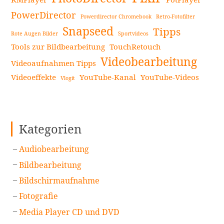
an
Video-
PowerDirector
Powerdirector Chromebook
Retro-Fotofilter
Upscaler-
Snapseed
Tipps
Rote Augen Bilder
Sportvideos
Software
Tools zur Bildbearbeitung
TouchRetouch
weiterlesen
Videobearbeitung
Videoaufnahmen Tipps
Videoeffekte
YouTube-Kanal
YouTube-Videos
Vlogit
Kategorien
Audiobearbeitung
Bildbearbeitung
Bildschirmaufnahme
Fotografie
Media Player CD und DVD