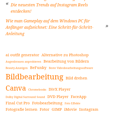
Die neuesten Trends auf Instagram Reels
entdecken!
Beitragsnavigation
Wie man Gameplay auf dem Windows PC für
Anfänger aufzeichnet: Eine Schritt-für-Schritt-
Anleitung
ai outfit generator
Alternative zu Photoshop
Bearbeitung von Bildern
Augenbrauen anprobieren
BeFunky
Beauty-Anzeigen
Beste Videobearbeitungssoftware
Seitenleiste
Bildbearbeitung
Bild drehen
Canva
DivX Player
Chromebooks
DVD Player
FaceApp
Dolby Digital Surround Sound
Final Cut Pro
Fotobearbeitung
Foto Effekte
Fotografie lernen
Fotor
GIMP
iMovie
Instagram