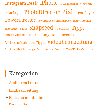
iPhone
Instagram Reels
KI-Animationsgeneratoren
Pixlr
PhotoDirector
KMPlayer
PotPlayer
PowerDirector
Powerdirector Chromebook
Retro-Fotofilter
Snapseed
Tipps
Rote Augen Bilder
Sportvideos
Tools zur Bildbearbeitung
TouchRetouch
Videobearbeitung
Videoaufnahmen Tipps
Videoeffekte
YouTube-Kanal
YouTube-Videos
Vlogit
Kategorien
Audiobearbeitung
Bildbearbeitung
Bildschirmaufnahme
Fotografie