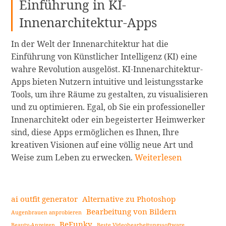
Einführung in KI-
Innenarchitektur-Apps
In der Welt der Innenarchitektur hat die
Einführung von Künstlicher Intelligenz (KI) eine
wahre Revolution ausgelöst. KI-Innenarchitektur-
Apps bieten Nutzern intuitive und leistungsstarke
Tools, um ihre Räume zu gestalten, zu visualisieren
und zu optimieren. Egal, ob Sie ein professioneller
Innenarchitekt oder ein begeisterter Heimwerker
sind, diese Apps ermöglichen es Ihnen, Ihre
kreativen Visionen auf eine völlig neue Art und
Entdecken
Weise zum Leben zu erwecken.
Weiterlesen
Sie
die
5
ai outfit generator
Alternative zu Photoshop
besten
Bearbeitung von Bildern
Augenbrauen anprobieren
KI-
BeFunky
Beauty-Anzeigen
Beste Videobearbeitungssoftware