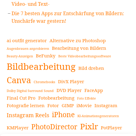
Video- und Text-
Die 7 besten Apps zur Entschärfung von Bildern:
Unschärfe war gestern!
ai outfit generator
Alternative zu Photoshop
Bearbeitung von Bildern
Augenbrauen anprobieren
BeFunky
Beauty-Anzeigen
Beste Videobearbeitungssoftware
Bildbearbeitung
Bild drehen
Canva
DivX Player
Chromebooks
DVD Player
FaceApp
Dolby Digital Surround Sound
Final Cut Pro
Fotobearbeitung
Foto Effekte
Fotografie lernen
Fotor
GIMP
iMovie
Instagram
iPhone
Instagram Reels
KI-Animationsgeneratoren
Pixlr
PhotoDirector
KMPlayer
PotPlayer