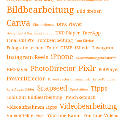
Seitenleiste
Innenarchitektur-
Bildbearbeitung
Apps,
Bild drehen
um
Canva
DivX Player
Chromebooks
Räume
DVD Player
FaceApp
zu
Dolby Digital Surround Sound
Final Cut Pro
Fotobearbeitung
revolutionieren
Foto Effekte
Fotografie lernen
Fotor
GIMP
iMovie
Instagram
weiterlesen
iPhone
Instagram Reels
KI-Animationsgeneratoren
Pixlr
PhotoDirector
KMPlayer
PotPlayer
PowerDirector
Powerdirector Chromebook
Retro-Fotofilter
Snapseed
Tipps
Rote Augen Bilder
Sportvideos
Tools zur Bildbearbeitung
TouchRetouch
Videobearbeitung
Videoaufnahmen Tipps
Videoeffekte
YouTube-Kanal
YouTube-Videos
Vlogit