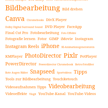
Seitenleiste
Innenarchitektur-
Bildbearbeitung
Apps,
Bild drehen
um
Canva
DivX Player
Chromebooks
Räume
DVD Player
FaceApp
zu
Dolby Digital Surround Sound
Final Cut Pro
Fotobearbeitung
revolutionieren
Foto Effekte
Fotografie lernen
Fotor
GIMP
iMovie
Instagram
weiterlesen
iPhone
Instagram Reels
KI-Animationsgeneratoren
Pixlr
PhotoDirector
KMPlayer
PotPlayer
PowerDirector
Powerdirector Chromebook
Retro-Fotofilter
Snapseed
Tipps
Rote Augen Bilder
Sportvideos
Tools zur Bildbearbeitung
TouchRetouch
Videobearbeitung
Videoaufnahmen Tipps
Videoeffekte
YouTube-Kanal
YouTube-Videos
Vlogit