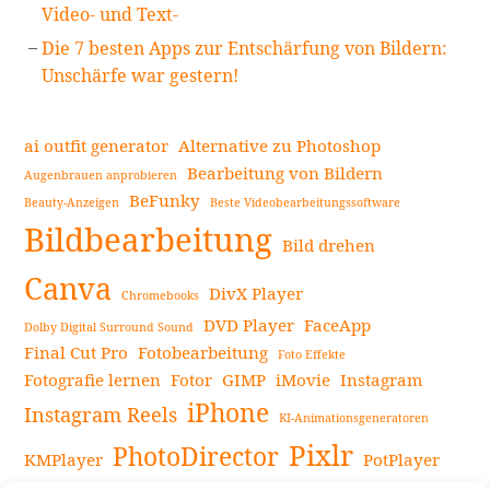
Video- und Text-
Die 7 besten Apps zur Entschärfung von Bildern:
Unschärfe war gestern!
ai outfit generator
Alternative zu Photoshop
Bearbeitung von Bildern
Augenbrauen anprobieren
BeFunky
Beauty-Anzeigen
Beste Videobearbeitungssoftware
Bildbearbeitung
Bild drehen
Canva
DivX Player
Chromebooks
DVD Player
FaceApp
Dolby Digital Surround Sound
Final Cut Pro
Fotobearbeitung
Foto Effekte
Fotografie lernen
Fotor
GIMP
iMovie
Instagram
iPhone
Instagram Reels
KI-Animationsgeneratoren
Pixlr
PhotoDirector
KMPlayer
PotPlayer