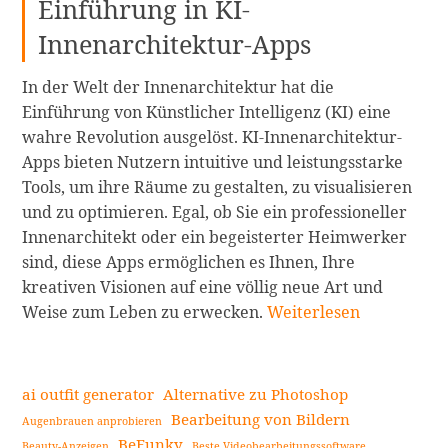
Einführung in KI-
Innenarchitektur-Apps
In der Welt der Innenarchitektur hat die
Einführung von Künstlicher Intelligenz (KI) eine
wahre Revolution ausgelöst. KI-Innenarchitektur-
Apps bieten Nutzern intuitive und leistungsstarke
Tools, um ihre Räume zu gestalten, zu visualisieren
und zu optimieren. Egal, ob Sie ein professioneller
Innenarchitekt oder ein begeisterter Heimwerker
sind, diese Apps ermöglichen es Ihnen, Ihre
kreativen Visionen auf eine völlig neue Art und
Entdecken
Weise zum Leben zu erwecken.
Weiterlesen
Sie
die
5
ai outfit generator
Alternative zu Photoshop
besten
Bearbeitung von Bildern
Augenbrauen anprobieren
KI-
BeFunky
Beauty-Anzeigen
Beste Videobearbeitungssoftware