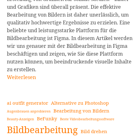
und Grafiken sind überall präsent. Die effektive
Bearbeitung von Bildern ist daher unerlässlich, um
qualitativ hochwertige Ergebnisse zu erzielen. Eine
beliebte und leistungsstarke Plattform für die
Bildbearbeitung ist Figma. In diesem Artikel werden
wir uns genauer mit der Bildbearbeitung in Figma
beschäftigen und zeigen, wie Sie diese Plattform
nutzen können, um beeindruckende visuelle Inhalte
zu erstellen.
Bildbearbeitung
Weiterlesen
mit
Figma
–
ai outfit generator
Alternative zu Photoshop
Ein
Bearbeitung von Bildern
Augenbrauen anprobieren
umfassender
BeFunky
Beauty-Anzeigen
Beste Videobearbeitungssoftware
Seitenleiste
Leitfaden
Bildbearbeitung
für
Bild drehen
Designer