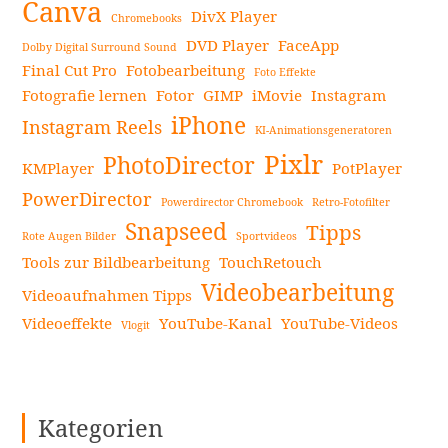
Canva
DivX Player
Chromebooks
weiterlesen
DVD Player
FaceApp
Dolby Digital Surround Sound
Final Cut Pro
Fotobearbeitung
Foto Effekte
Fotografie lernen
Fotor
GIMP
iMovie
Instagram
iPhone
Instagram Reels
KI-Animationsgeneratoren
Pixlr
PhotoDirector
KMPlayer
PotPlayer
PowerDirector
Powerdirector Chromebook
Retro-Fotofilter
Snapseed
Tipps
Rote Augen Bilder
Sportvideos
Tools zur Bildbearbeitung
TouchRetouch
Videobearbeitung
Videoaufnahmen Tipps
Videoeffekte
YouTube-Kanal
YouTube-Videos
Vlogit
Kategorien