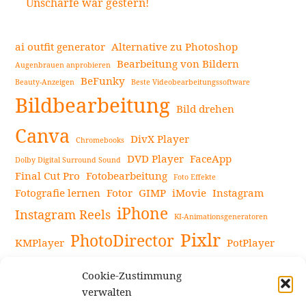
Unschärfe war gestern!
ai outfit generator
Alternative zu Photoshop
Bearbeitung von Bildern
Augenbrauen anprobieren
BeFunky
Beauty-Anzeigen
Beste Videobearbeitungssoftware
Bildbearbeitung
Bild drehen
Canva
DivX Player
Chromebooks
DVD Player
FaceApp
Dolby Digital Surround Sound
Final Cut Pro
Fotobearbeitung
Foto Effekte
Fotografie lernen
Fotor
GIMP
iMovie
Instagram
iPhone
Instagram Reels
KI-Animationsgeneratoren
Pixlr
PhotoDirector
KMPlayer
PotPlayer
PowerDirector
Powerdirector Chromebook
Retro-Fotofilter
Cookie-Zustimmung
Snapseed
Tipps
Rote Augen Bilder
Sportvideos
verwalten