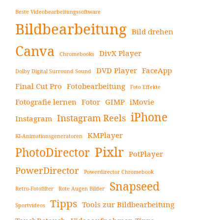
Beste Videobearbeitungssoftware
Bildbearbeitung
Bild drehen
Canva
DivX Player
Chromebooks
DVD Player
FaceApp
Dolby Digital Surround Sound
Final Cut Pro
Fotobearbeitung
Foto Effekte
Fotografie lernen
Fotor
GIMP
iMovie
iPhone
Instagram Reels
Instagram
KMPlayer
KI-Animationsgeneratoren
Pixlr
PhotoDirector
PotPlayer
PowerDirector
Powerdirector Chromebook
Snapseed
Retro-Fotofilter
Rote Augen Bilder
Tipps
Tools zur Bildbearbeitung
Sportvideos