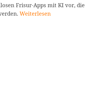
nlosen Frisur-Apps mit KI vor, die
Die
werden.
Weiterlesen
5
besten
kostenlosen
Frisur-
Apps
mit
künstlicher
Intelligenz
im
Jahr
2024