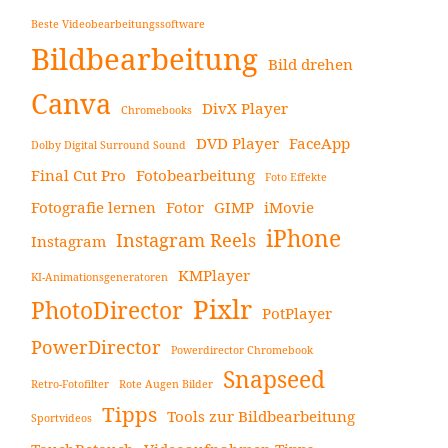
Beste Videobearbeitungssoftware
Bildbearbeitung
Bild drehen
Canva
DivX Player
Chromebooks
DVD Player
FaceApp
Dolby Digital Surround Sound
Final Cut Pro
Fotobearbeitung
Foto Effekte
Fotografie lernen
Fotor
GIMP
iMovie
iPhone
Instagram Reels
Instagram
KMPlayer
KI-Animationsgeneratoren
Pixlr
PhotoDirector
PotPlayer
PowerDirector
Powerdirector Chromebook
Snapseed
Retro-Fotofilter
Rote Augen Bilder
Tipps
Tools zur Bildbearbeitung
Sportvideos